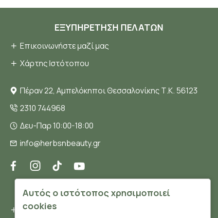
ΕΞΥΠΗΡΈΤΗΣΗ ΠΕΛΑΤΏΝ
Επικοινωνήστε μαζί μας
Χάρτης Ιστότοπου
Πέραν 22, Αμπελόκηποι Θεσσαλονίκης Τ.Κ. 56123
2310 744968
Δευ-Παρ 10:00-18:00
info@herbsnbeauty.gr
ΠΛΗΡΟΦΟΡΊΕΣ
Αυτός ο ιστότοπος χρησιμοποιεί
cookies
Όροι και συνθήκες