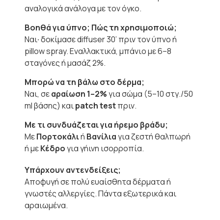
αναλογικά ανάλογα με τον όγκο.
Βοηθά για ύπνο; Πώς τη χρησιμοποιώ;
Ναι∙ δοκίμασε diffuser 30’ πριν τον ύπνο ή
pillow spray. Εναλλακτικά, μπάνιο με 6–8
σταγόνες ή μασάζ 2%.
Μπορώ να τη βάλω στο δέρμα;
Ναι, σε
αραίωση 1–2%
για σώμα (5–10 στγ./50
ml βάσης) και
patch test
πριν.
Με τι συνδυάζεται για ήρεμο βράδυ;
Με
Πορτοκάλι
ή
Βανίλια
για ζεστή θαλπωρή
ή με
Κέδρο
για γήινη ισορροπία.
Υπάρχουν αντενδείξεις;
Αποφυγή σε πολύ ευαίσθητα δέρματα ή
γνωστές αλλεργίες. Πάντα εξωτερικά και
αραιωμένα.