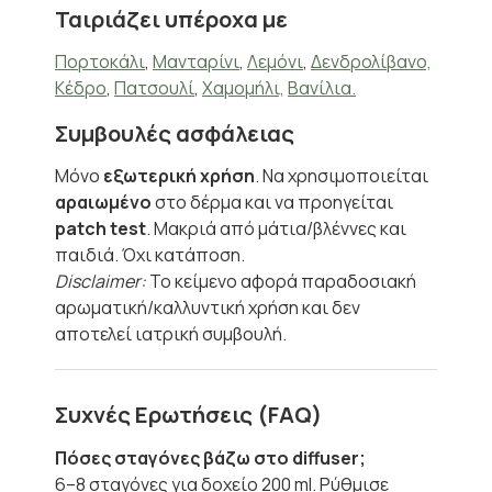
Ταιριάζει υπέροχα με
Πορτοκάλι
,
Μανταρίνι
,
Λεμόνι
,
Δενδρολίβανο,
Κέδρο
,
Πατσουλί
,
Χαμομήλι,
Βανίλια.
Συμβουλές ασφάλειας
Μόνο
εξωτερική χρήση
. Να χρησιμοποιείται
αραιωμένο
στο δέρμα και να προηγείται
patch test
. Μακριά από μάτια/βλέννες και
παιδιά. Όχι κατάποση.
Disclaimer:
Το κείμενο αφορά παραδοσιακή
αρωματική/καλλυντική χρήση και δεν
αποτελεί ιατρική συμβουλή.
Συχνές Ερωτήσεις (FAQ)
Πόσες σταγόνες βάζω στο diffuser;
6–8 σταγόνες για δοχείο 200 ml. Ρύθμισε