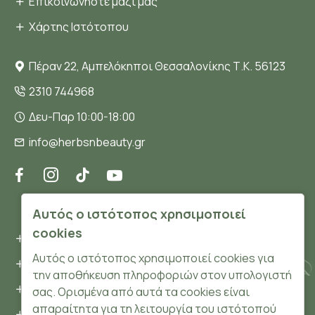
Επικοινωνήστε μαζί μας
Χάρτης Ιστότοπου
Πέραν 22, Αμπελόκηποι Θεσσαλονίκης Τ.Κ. 56123
2310 744968
Δευ-Παρ 10:00-18:00
info@herbsnbeauty.gr
ΠΛΗΡΟΦΟΡΊΕΣ
Αυτός ο ιστότοπος χρησιμοποιεί
cookies
Όροι και συνθήκες
Αυτός ο ιστότοπος χρησιμοποιεί cookies για
Προσωπικά δεδομένα
την αποθήκευση πληροφοριών στον υπολογιστή
Ασφάλεια
σας. Ορισμένα από αυτά τα cookies είναι
απαραίτητα για τη λειτουργία του ιστότοπού
Τρόποι Πληρωμής