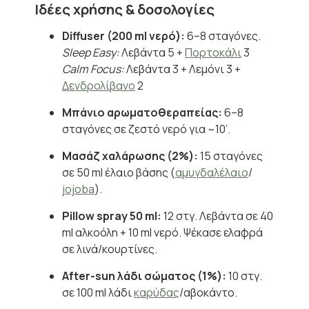
Ιδέες χρήσης & δοσολογίες
Diffuser (200 ml νερό):
6–8 σταγόνες.
Sleep Easy:
Λεβάντα 5 +
Πορτοκάλι
3
Calm Focus:
Λεβάντα 3 + Λεμόνι 3 +
Δενδρολίβανο
2
Μπάνιο αρωματοθεραπείας:
6–8
σταγόνες σε ζεστό νερό για ~10’.
Μασάζ χαλάρωσης (2%):
15 σταγόνες
σε 50 ml έλαιο βάσης (
αμυγδαλέλαιο
/
jojoba
).
Pillow spray 50 ml:
12 στγ. Λεβάντα σε 40
ml αλκοόλη + 10 ml νερό. Ψέκασε ελαφρά
σε λινά/κουρτίνες.
After-sun λάδι σώματος (1%):
10 στγ.
σε 100 ml λάδι
καρύδας
/αβοκάντο.