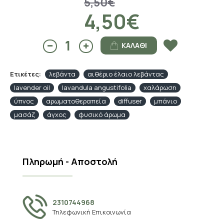
5,50€
4,50€
ΚΑΛΆΘΙ
Ετικέτες:
λεβάντα
αιθέριο έλαιο λεβάντας
lavender oil
lavandula angustifolia
χαλάρωση
ύπνος
αρωματοθεραπεία
diffuser
μπάνιο
μασάζ
άγχος
φυσικό άρωμα
Πληρωμή - Αποστολή
2310744968
Τηλεφωνική Επικοινωνία