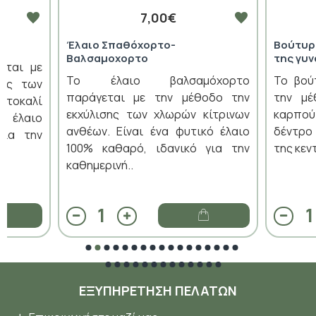
7,00€
Έλαιο Σπαθόχορτο-
Βούτυρ
Βαλσαμοχορτο
της γυν
εται με
Το έλαιο βαλσαμόχορτο
Το βού
σης των
παράγεται με την μέθοδο την
την μέ
τοκαλί
εκχύλισης των χλωρών κίτρινων
καρπού
ό έλαιο
ανθέων. Είναι ένα φυτικό έλαιο
δέντρο 
για την
100% καθαρό, ιδανικό για την
της κεν
καθημερινή..
ΕΞΥΠΗΡΈΤΗΣΗ ΠΕΛΑΤΏΝ