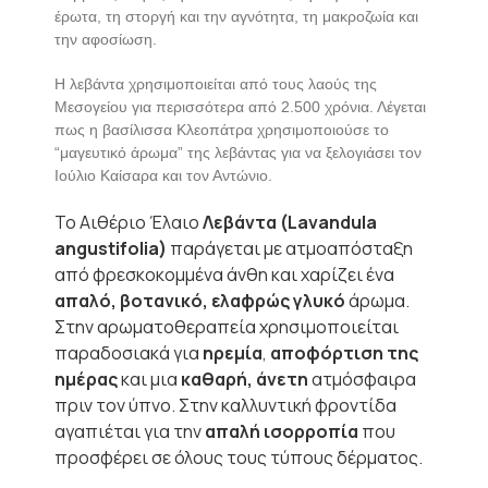
έρωτα, τη στοργή και την αγνότητα, τη μακροζωία και
την αφοσίωση.
Η λεβάντα χρησιμοποιείται από τους λαούς της
Μεσογείου για περισσότερα από 2.500 χρόνια. Λέγεται
πως η βασίλισσα Κλεοπάτρα χρησιμοποιούσε το
“μαγευτικό άρωμα” της λεβάντας για να ξελογιάσει τον
Ιούλιο Καίσαρα και τον Αντώνιο.
Το Αιθέριο Έλαιο
Λεβάντα (Lavandula
angustifolia)
παράγεται με ατμοαπόσταξη
από φρεσκοκομμένα άνθη και χαρίζει ένα
απαλό, βοτανικό, ελαφρώς γλυκό
άρωμα.
Στην αρωματοθεραπεία χρησιμοποιείται
παραδοσιακά για
ηρεμία
,
αποφόρτιση της
ημέρας
και μια
καθαρή, άνετη
ατμόσφαιρα
πριν τον ύπνο. Στην καλλυντική φροντίδα
αγαπιέται για την
απαλή ισορροπία
που
προσφέρει σε όλους τους τύπους δέρματος.