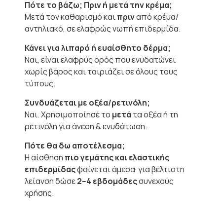
Πότε το βάζω; Πριν ή μετά την κρέμα;
Μετά τον καθαρισμό και
πριν
από κρέμα/
αντηλιακό, σε ελαφρώς νωπή επιδερμίδα.
Κάνει για λιπαρό ή ευαίσθητο δέρμα;
Ναι, είναι ελαφρύς ορός που ενυδατώνει
χωρίς βάρος και ταιριάζει σε όλους τους
τύπους.
Συνδυάζεται με οξέα/ρετινόλη;
Ναι. Χρησιμοποίησέ το
μετά
τα οξέα ή τη
ρετινόλη για άνεση & ενυδάτωση.
Πότε θα δω αποτέλεσμα;
Η αίσθηση
πιο γεμάτης και ελαστικής
επιδερμίδας
φαίνεται άμεσα· για βέλτιστη
λείανση δώσε
2–4 εβδομάδες
συνεχούς
χρήσης.