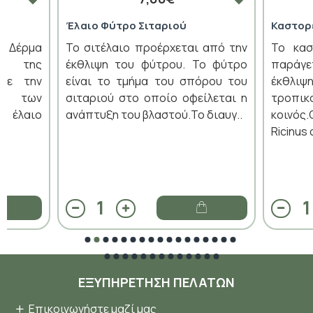
Έλαιο Φύτρο Σιταριού
Καστορ
α Δέρμα
Το σιτέλαιο προέρχεται από την
Το κασ
ιο της
έκθλιψη του φύτρου. Το φύτρο
παράγε
 με την
είναι το τμήμα του σπόρου του
έκθλιψ
ης των
σιταριού στο οποίο οφείλεται η
τροπι
 έλαιο
ανάπτυξη του βλαστού.Το διαυγ..
κοινό
Ricinus 
ΕΞΥΠΗΡΈΤΗΣΗ ΠΕΛΑΤΏΝ
Επικοινωνήστε μαζί μας