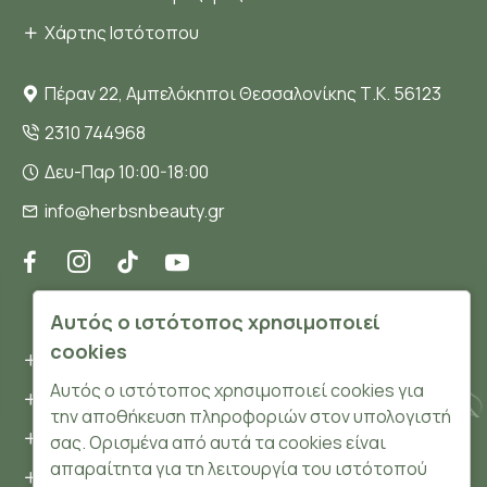
Χάρτης Ιστότοπου
Πέραν 22, Αμπελόκηποι Θεσσαλονίκης Τ.Κ. 56123
2310 744968
Δευ-Παρ 10:00-18:00
info@herbsnbeauty.gr
ΠΛΗΡΟΦΟΡΊΕΣ
Αυτός ο ιστότοπος χρησιμοποιεί
cookies
Όροι και συνθήκες
Αυτός ο ιστότοπος χρησιμοποιεί cookies για
Προσωπικά δεδομένα
την αποθήκευση πληροφοριών στον υπολογιστή
Ασφάλεια
σας. Ορισμένα από αυτά τα cookies είναι
απαραίτητα για τη λειτουργία του ιστότοπού
Τρόποι Πληρωμής