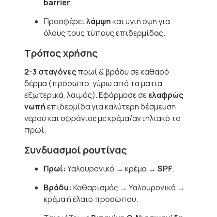
barrier
.
Προσφέρει
λάμψη
και υγιή όψη για
όλους τους τύπους επιδερμίδας.
Τρόπος χρήσης
2-3 σταγόνες
πρωί & βράδυ σε καθαρό
δέρμα (πρόσωπο, γύρω από τα μάτια
εξωτερικά, λαιμός). Εφάρμοσε σε
ελαφρώς
νωπή
επιδερμίδα για καλύτερη δέσμευση
νερού και σφράγισε με κρέμα/αντηλιακό το
πρωί.
Συνδυασμοί ρουτίνας
Πρωί:
Υαλουρονικό → κρέμα →
SPF
.
Βράδυ:
Καθαρισμός → Υαλουρονικό →
κρέμα ή έλαιο προσώπου.