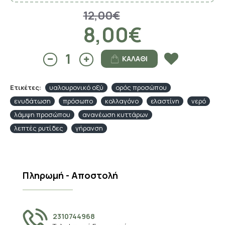
12,00€
8,00€
ΚΑΛΆΘΙ
Ετικέτες:
υαλουρονικό οξύ
ορός προσώπου
ενυδάτωση
πρόσωπο
κολλαγόνο
ελαστίνη
νερό
λάμψη προσώπου
ανανέωση κυττάρων
λεπτές ρυτίδες
γήρανση
Πληρωμή - Αποστολή
2310744968