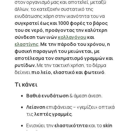
στον οργανισμό μας και αποτελεί, μεταξύ
άλλων, το κατεξοχήν συστατικό της
ενυδάτωσης χάρη στην ικανότητα του να
συγκρατεί έως και 1000 φορές το βάρος
του σε νερό, προάγοντας την καλύτερη
σύνδεση των ινών
κολλαγόνου
και
ελαστίνης
.
Με την πάροδο του χρόνου, η
φυσική παραγωγή του μειώνεται, με
αποτέλεσμα τον σχηματισμό γραμμών και
ρυτίδων.
Με την τακτική χρήση, το δέρμα
δείχνει
πιο λείο, ελαστικό και φωτεινό
.
Τι κάνει
Βαθιά ενυδάτωση
& άμεση άνεση.
Λείανση
επιφάνειας – «γεμίζει» οπτικά
τις
λεπτές γραμμές
.
Ενισχύει την
ελαστικότητα
και το
skin