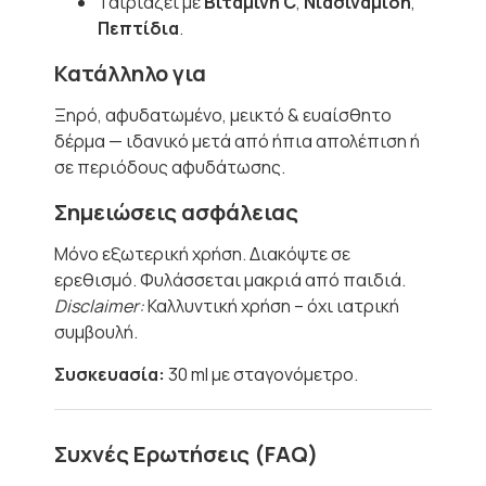
Ταιριάζει με
Βιταμίνη C
,
Νιασιναμίδη
,
Πεπτίδια
.
Κατάλληλο για
Ξηρό, αφυδατωμένο, μεικτό & ευαίσθητο
δέρμα — ιδανικό μετά από ήπια απολέπιση ή
σε περιόδους αφυδάτωσης.
Σημειώσεις ασφάλειας
Μόνο εξωτερική χρήση. Διακόψτε σε
ερεθισμό. Φυλάσσεται μακριά από παιδιά.
Disclaimer:
Καλλυντική χρήση – όχι ιατρική
συμβουλή.
Συσκευασία:
30 ml με σταγονόμετρο.
Συχνές Ερωτήσεις (FAQ)