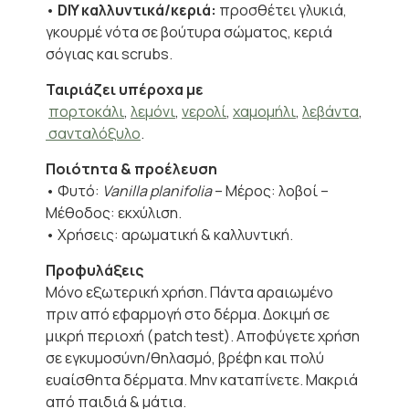
•
DIY καλλυντικά/κεριά:
προσθέτει γλυκιά,
γκουρμέ νότα σε βούτυρα σώματος, κεριά
σόγιας και scrubs.
Ταιριάζει υπέροχα με
πορτοκάλι
,
λεμόνι
,
νερολί
,
χαμομήλι
,
λεβάντα
,
σανταλόξυλο
.
Ποιότητα & προέλευση
• Φυτό:
Vanilla planifolia
– Μέρος: λοβοί –
Μέθοδος: εκχύλιση.
• Χρήσεις: αρωματική & καλλυντική.
Προφυλάξεις
Μόνο εξωτερική χρήση. Πάντα αραιωμένο
πριν από εφαρμογή στο δέρμα. Δοκιμή σε
μικρή περιοχή (patch test). Αποφύγετε χρήση
σε εγκυμοσύνη/θηλασμό, βρέφη και πολύ
ευαίσθητα δέρματα. Μην καταπίνετε. Μακριά
από παιδιά & μάτια.