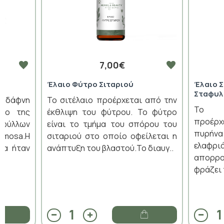
7,00€
Έλαιο Φύτρο Σιταριού
Έλαιο 
Σταφυλ
 δάφνη
Το σιτέλαιο προέρχεται από την
Το στ
οδο της
έκθλιψη του φύτρου. Το φύτρο
προέρχ
φύλλων
είναι το τμήμα του σπόρου του
πυρήν
emosa.Η
σιταριού στο οποίο οφείλεται η
ελαφρ
ία ήταν
ανάπτυξη του βλαστού.Το διαυγ..
απορρο
φράζει 