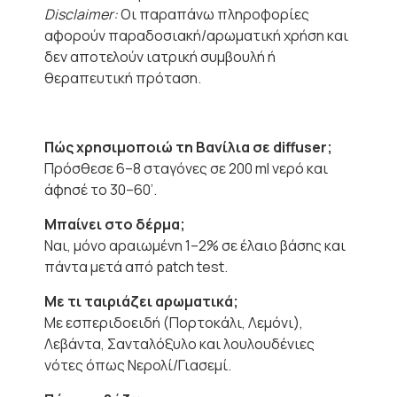
Disclaimer:
Οι παραπάνω πληροφορίες
αφορούν παραδοσιακή/αρωματική χρήση και
δεν αποτελούν ιατρική συμβουλή ή
θεραπευτική πρόταση.
Πώς χρησιμοποιώ τη Βανίλια σε diffuser;
Πρόσθεσε 6–8 σταγόνες σε 200 ml νερό και
άφησέ το 30–60’.
Μπαίνει στο δέρμα;
Ναι, μόνο αραιωμένη 1–2% σε έλαιο βάσης και
πάντα μετά από patch test.
Με τι ταιριάζει αρωματικά;
Με εσπεριδοειδή (Πορτοκάλι, Λεμόνι),
Λεβάντα, Σανταλόξυλο και λουλουδένιες
νότες όπως Νερολί/Γιασεμί.