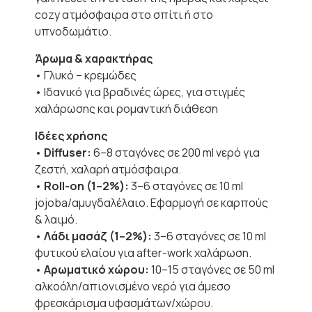
cozy ατμόσφαιρα στο σπίτι ή στο
υπνοδωμάτιο.
Άρωμα & χαρακτήρας
• Γλυκό – κρεμώδες
• Ιδανικό για βραδινές ώρες, για στιγμές
χαλάρωσης και ρομαντική διάθεση
Ιδέες χρήσης
•
Diffuser:
6–8 σταγόνες σε 200 ml νερό για
ζεστή, χαλαρή ατμόσφαιρα.
•
Roll-on (1–2%):
3–6 σταγόνες σε 10 ml
jojoba/αμυγδαλέλαιο. Εφαρμογή σε καρπούς
& λαιμό.
•
Λάδι μασάζ (1–2%):
3–6 σταγόνες σε 10 ml
φυτικού ελαίου για after-work χαλάρωση.
•
Αρωματικό χώρου:
10–15 σταγόνες σε 50 ml
αλκοόλη/απιονισμένο νερό για άμεσο
φρεσκάρισμα υφασμάτων/χώρου.