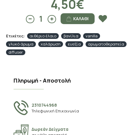
4,50€
ΚΑΛΆΘΙ
Ετικέτες:
αιθέριο έλαιο
βανίλια
vanilla
γλυκό άρωμα
χαλάρωση
ευεξία
αρωματοθεραπεία
diffuser
Πληρωμή - Αποστολή
2310744968
Τηλεφωνική Επικοινωνία
Δωρεάν Δείγματα