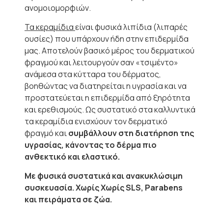
ανομοιομορφιών.
Τα κεραμίδια
είναι φυσικά λιπίδια (λιπαρές
ουσίες) που υπάρχουν ήδη στην επιδερμίδα
μας. Αποτελούν βασικό μέρος του δερματικού
φραγμού και λειτουργούν σαν «τσιμέντο»
ανάμεσα στα κύτταρα του δέρματος,
βοηθώντας να διατηρείται η υγρασία και να
προστατεύεται η επιδερμίδα από ξηρότητα
και ερεθισμούς. Ως συστατικό στα καλλυντικά
τα κεραμίδια ενισχύουν τον δερματικό
φραγμό και
συμβάλλουν στη διατήρηση της
υγρασίας, κάνοντας το δέρμα πιο
ανθεκτικό και ελαστικό.
Με φυσικά συστατικά και ανακυκλώσιμη
συσκευασία. Χωρίς Χωρίς SLS, Parabens
και πειράματα σε ζώα.