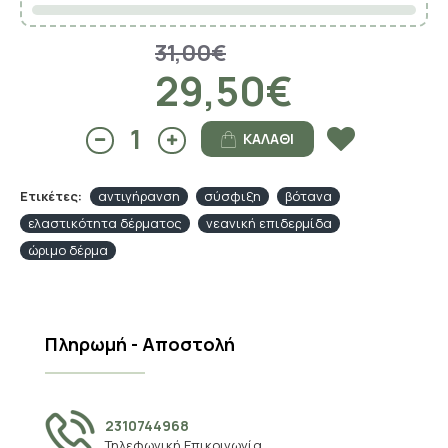
31,00€
29,50€
ΚΑΛΆΘΙ
Ετικέτες:
αντιγήρανση
σύσφιξη
βότανα
ελαστικότητα δέρματος
νεανική επιδερμίδα
ώριμο δέρμα
Πληρωμή - Αποστολή
2310744968
Τηλεφωνική Επικοινωνία