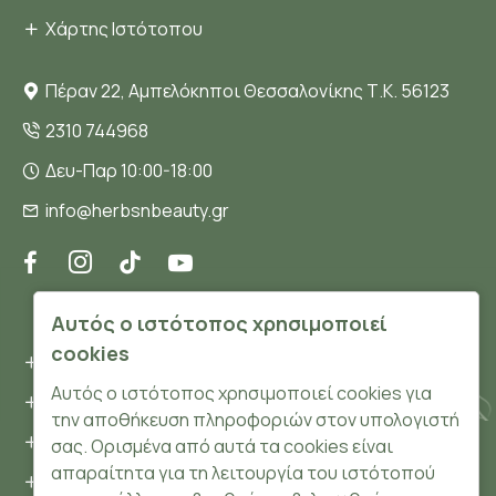
Χάρτης Ιστότοπου
Πέραν 22, Αμπελόκηποι Θεσσαλονίκης Τ.Κ. 56123
2310 744968
Δευ-Παρ 10:00-18:00
info@herbsnbeauty.gr
ΠΛΗΡΟΦΟΡΊΕΣ
Αυτός ο ιστότοπος χρησιμοποιεί
cookies
Όροι και συνθήκες
Αυτός ο ιστότοπος χρησιμοποιεί cookies για
Προσωπικά δεδομένα
την αποθήκευση πληροφοριών στον υπολογιστή
Ασφάλεια
σας. Ορισμένα από αυτά τα cookies είναι
απαραίτητα για τη λειτουργία του ιστότοπού
Τρόποι Πληρωμής