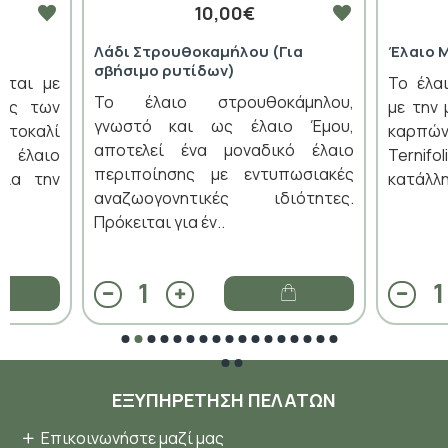
10,00€
Λάδι Στρουθοκαμήλου (Για
Έλαιο 
σβήσιμο ρυτίδων)
εται με
Το έλα
Το έλαιο στρουθοκάμηλου,
σης των
με την
γνωστό και ως έλαιο Έμου,
τοκαλί
καρπώ
αποτελεί ένα μοναδικό έλαιο
ό έλαιο
Ternifo
περιποίησης με εντυπωσιακές
για την
κατάλλη
αναζωογονητικές ιδιότητες.
Πρόκειται για έν..
ΕΞΥΠΗΡΈΤΗΣΗ ΠΕΛΑΤΏΝ
Επικοινωνήστε μαζί μας