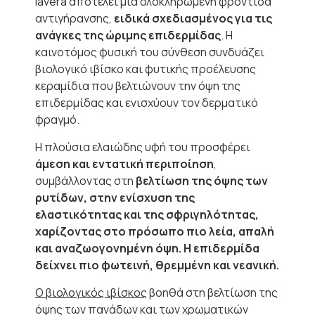
lavera αποτελεί μια ολοκληρωμένη φροντίδα
αντιγήρανσης,
ειδικά σχεδιασμένος για τις
ανάγκες της ώριμης επιδερμίδας
. Η
καινοτόμος φυσική του σύνθεση συνδυάζει
βιολογικό ιβίσκο και φυτικής προέλευσης
κεραμίδια που βελτιώνουν την όψη της
επιδερμίδας και ενισχύουν τον δερματικό
φραγμό.
Η πλούσια ελαιώδης υφή του προσφέρει
άμεση και εντατική περιποίηση
,
συμβάλλοντας στη
βελτίωση της όψης των
ρυτίδων, στην ενίσχυση της
ελαστικότητας και της σφριγηλότητας,
χαρίζοντας στο πρόσωπο πιο λεία, απαλή
και αναζωογονημένη όψη. Η επιδερμίδα
δείχνει πιο φωτεινή, θρεμμένη και νεανική.
Ο βιολογικός ιβίσκος
βοηθά στη βελτίωση της
όψης των πανάδων και των χρωματικών