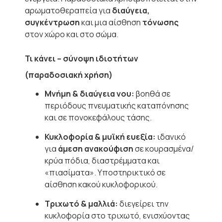
αρωματοθεραπεία για
διαύγεια,
συγκέντρωση
και μια αίσθηση
τόνωσης
στον χώρο και στο σώμα.
Τι κάνει – σύνοψη ιδιοτήτων
(παραδοσιακή χρήση)
Μνήμη & διαύγεια νου:
βοηθά σε
περιόδους πνευματικής καταπόνησης
και σε πονοκεφάλους τάσης.
Κυκλοφορία & μυϊκή ευεξία:
ιδανικό
για
άμεση ανακούφιση
σε κουρασμένα/
κρύα πόδια, διαστρέμματα και
«πιασίματα». Υποστηρικτικό σε
αίσθηση κακού κυκλοφορικού.
Τριχωτό & μαλλιά:
διεγείρει την
κυκλοφορία στο τριχωτό, ενισχύοντας