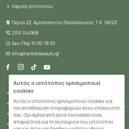
Χάρτης Ιστότοπου
Πέραν 22, Αμπελόκηποι Θεσσαλονίκης Τ.Κ. 56123
2310 744968
Δευ-Παρ 10:00-18:00
info@herbsnbeauty.gr
ΠΛΗΡΟΦΟΡΊΕΣ
Αυτός ο ιστότοπος χρησιμοποιεί
cookies
Όροι και συνθήκες
Αυτός ο ιστότοπος χρησιμοποιεί cookies για
Προσωπικά δεδομένα
την αποθήκευση πληροφοριών στον υπολογιστή
Ασφάλεια
σας. Ορισμένα από αυτά τα cookies είναι
απαραίτητα για τη λειτουργία του ιστότοπού
Τρόποι Πληρωμής
μας και άλλα μας βοηθούν να βελτιωθούμε,