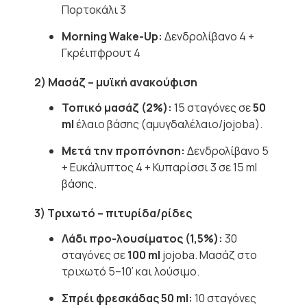
Πορτοκάλι 3
Morning Wake-Up:
Δενδρολίβανο 4 +
Γκρέιπφρουτ 4
2) Μασάζ – μυϊκή ανακούφιση
Τοπικό μασάζ (2%):
15 σταγόνες σε
50
ml
έλαιο βάσης (αμυγδαλέλαιο/jojoba).
Μετά την προπόνηση:
Δενδρολίβανο 5
+ Ευκάλυπτος 4 + Κυπαρίσσι 3 σε 15 ml
βάσης.
3) Τριχωτό – πιτυρίδα/ρίδες
Λάδι προ-λουσίματος (1,5%):
30
σταγόνες σε
100 ml
jojo­­ba. Μασάζ στο
τριχωτό 5–10’ και λούσιμο.
Σπρέι φρεσκάδας 50 ml:
10 σταγόνες