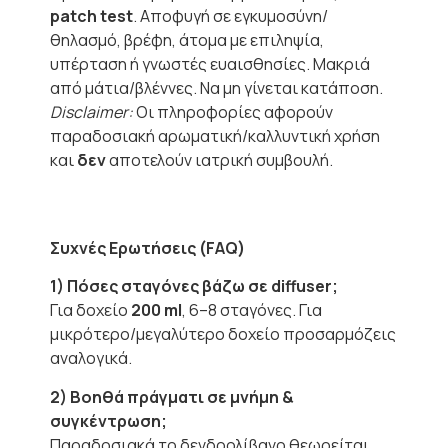
patch test
. Αποφυγή σε εγκυμοσύνη/
θηλασμό, βρέφη, άτομα με επιληψία,
υπέρταση ή γνωστές ευαισθησίες. Μακριά
από μάτια/βλέννες. Να μη γίνεται κατάποση.
Disclaimer:
Οι πληροφορίες αφορούν
παραδοσιακή αρωματική/καλλυντική χρήση
και
δεν
αποτελούν ιατρική συμβουλή.
Συχνές Ερωτήσεις (FAQ)
1) Πόσες σταγόνες βάζω σε diffuser;
Για δοχείο
200 ml
, 6–8 σταγόνες. Για
μικρότερο/μεγαλύτερο δοχείο προσαρμόζεις
αναλογικά.
2) Βοηθά πράγματι σε μνήμη &
συγκέντρωση;
Παραδοσιακά το δενδρολίβανο θεωρείται