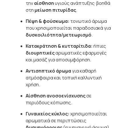
την
αίσθηση
υγιούς ανάπτυξης· βοηθά
στη
μείωση πιτυρίδας
.
Πέψη & φούσκωμα:
τονωτικό άρωμα
που χρησιμοποιείται παραδοσιακά για
δυσκοιλιότητα/μετεωρισμό
.
Κατακράτηση & κυτταρίτιδα:
ήπιες
διουρητικές
αρωματικές εφαρμογές
και μασάζ για αποσυμφόρηση.
Αντισηπτικό άρωμα
για καθαρή
ατμόσφαιρα και τοπική καλλυντική
χρήση.
Αίσθηση ανοσοενίσχυσης
σε
περιόδους κόπωσης.
Γυναικείος κύκλος:
χρησιμοποιείται
αρωματικά σε περιπτώσεις
δυσμηνόρροιας
(εμμηναγωγό άρωμα).