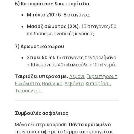
6) Κατακράτηση & κυτταρίτιδα
Μπάνιο ≥10’:
6–8 σταγόνες.
Μασάζ σώματος (2%):
15 σταγόνες/50
ml βάσης με ανοδικές κινήσεις.
7) Αρωματικό χώρου
Σπρέι 50 ml:
15 σταγόνες δενδρολίβανο
+ 10 λεμόνι σε 40 ml αλκοόλη + 10 ml νερό.
Ταιριάζει υπέροχα με:
Λεμόνι
,
Γκρέιπφρουτ
,
Ευκάλυπτο
,
Βασιλικό
,
Λεβάντα
,
Κυπαρίσσι
,
Τεϊόδεντρο.
Συμβουλές ασφάλειας
Μόνο εξωτερική χρήση.
Πάντα αραιωμένο
πριν την επαφή με το δέρμα και προηγείται