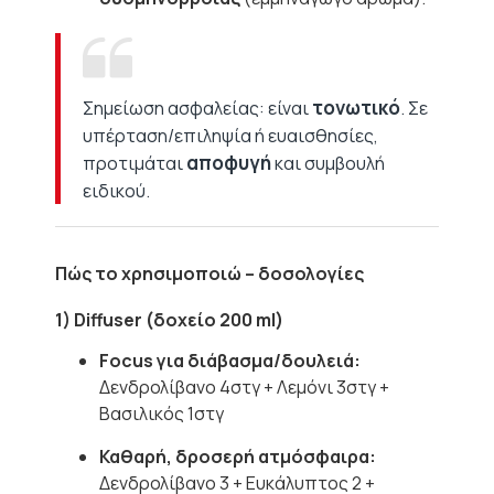
τονωτικό
Σημείωση ασφαλείας: είναι
. Σε
υπέρταση/επιληψία ή ευαισθησίες,
αποφυγή
προτιμάται
και συμβουλή
ειδικού.
Πώς το χρησιμοποιώ – δοσολογίες
1) Diffuser (δοχείο 200 ml)
Focus για διάβασμα/δουλειά:
Δενδρολίβανο 4στγ + Λεμόνι 3στγ +
Βασιλικός 1στγ
Καθαρή, δροσερή ατμόσφαιρα:
Δενδρολίβανο 3 + Ευκάλυπτος 2 +