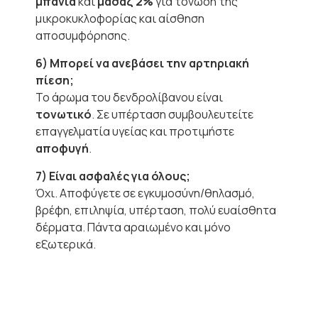
μπάνια
και
μασάζ 2%
για τόνωση της
μικροκυκλοφορίας και αίσθηση
αποσυμφόρησης.
6) Μπορεί να ανεβάσει την αρτηριακή
πίεση;
Το άρωμα του δενδρολίβανου είναι
τονωτικό
. Σε υπέρταση συμβουλευτείτε
επαγγελματία υγείας και προτιμήστε
αποφυγή
.
7) Είναι ασφαλές για όλους;
Όχι. Αποφύγετε σε εγκυμοσύνη/θηλασμό,
βρέφη, επιληψία, υπέρταση, πολύ ευαίσθητα
δέρματα. Πάντα αραιωμένο και μόνο
εξωτερικά.