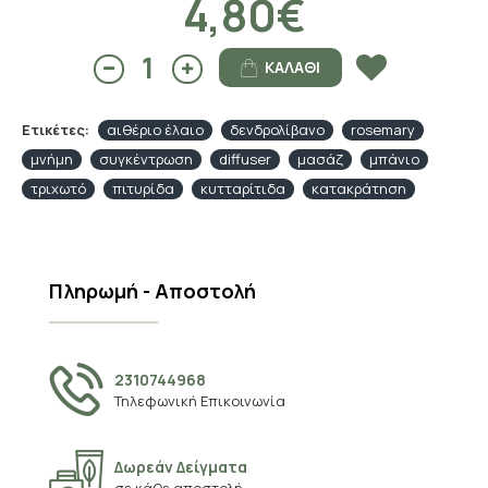
4,80€
ΚΑΛΆΘΙ
Ετικέτες:
αιθέριο έλαιο
δενδρολίβανο
rosemary
μνήμη
συγκέντρωση
diffuser
μασάζ
μπάνιο
τριχωτό
πιτυρίδα
κυτταρίτιδα
κατακράτηση
Πληρωμή - Αποστολή
2310744968
Τηλεφωνική Επικοινωνία
Δωρεάν Δείγματα