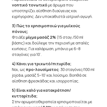
νοητικό τονωτικό
με άρωμα που
υποστηρίζει αίσθηση διαύγειας και
εγρήγορσης. Δεν υποκαθιστά ιατρική αγωγή.
3) Πώς το χρησιμοποιώ για μυϊκούς
πόνους;
Φτιάξε
μίγμα μασάζ 2%
(15 σταγ./50 ml
βάσης) και δούλεψε την περιοχή με απαλές
κινήσεις. Για χαλάρωση, μπάνιο με 6–8
σταγόνες για 10’.
4) Κάνει για τριχωτό/πιτυρίδα;
Ναι, ως
προ-λουσίματος
: 30 σταγόνες/100 ml
jojoba, μασάζ 5–10’ και λούσιμο. Βοηθά σε
αίσθηση φρεσκάδας και ισορροπίας.
5) Είναι καλό για κατακράτηση/
κυτταρίτιδα;
Στην αρωματοθεραπεία χρησιμοποιείται με