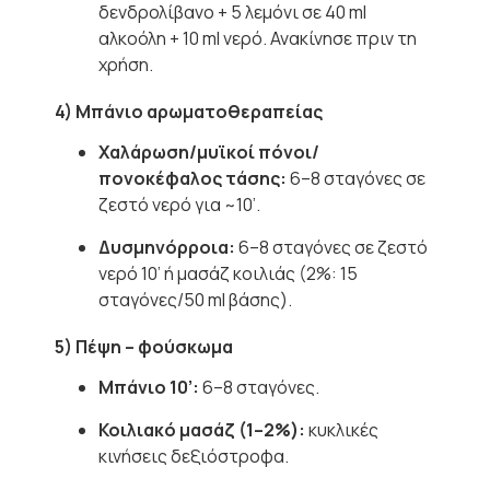
δενδρολίβανο + 5 λεμόνι σε 40 ml
αλκοόλη + 10 ml νερό. Ανακίνησε πριν τη
χρήση.
4) Μπάνιο αρωματοθεραπείας
Χαλάρωση/μυϊκοί πόνοι/
πονοκέφαλος τάσης:
6–8 σταγόνες σε
ζεστό νερό για ~10’.
Δυσμηνόρροια:
6–8 σταγόνες σε ζεστό
νερό 10’ ή μασάζ κοιλιάς (2%: 15
σταγόνες/50 ml βάσης).
5) Πέψη – φούσκωμα
Μπάνιο 10’:
6–8 σταγόνες.
Κοιλιακό μασάζ (1–2%):
κυκλικές
κινήσεις δεξιόστροφα.