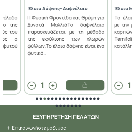
Έλαιο Δάφνης- Δαφνέλαιο
Έλαιο 
ινόλαδο
Η Φυσική Φροντίδα και Θρέψη για
Το έλα
οδο της
Δυνατά ΜαλλιάΤο δαφνέλαιο
με την
ούς του
παρασκευάζεται με τη μέθοδο
καρπώ
ινος ο
της εκχύλισης των χλωρών
Ternifo
 φυτού
φύλλων.Το έλαιο δάφνης είναι ένα
κατάλλη
φυτικό..
ΕΞΥΠΗΡΈΤΗΣΗ ΠΕΛΑΤΏΝ
Επικοινωνήστε μαζί μας