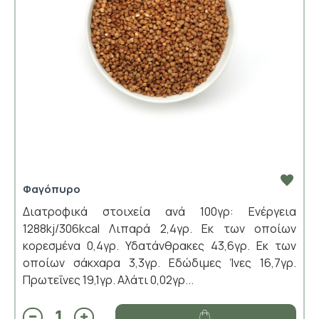
Φαγόπυρο
Διατροφικά στοιχεία ανά 100γρ: Ενέργεια
1288kj/306kcal Λιπαρά 2,4γρ. Εκ των οποίων
κορεσμένα 0,4γρ. Υδατάνθρακες 43,6γρ. Εκ των
οποίων σάκχαρα 3,3γρ. Εδώδιμες Ίνες 16,7γρ.
Πρωτεΐνες 19,1γρ. Αλάτι 0,02γρ...