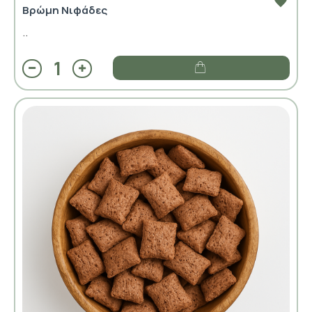
Βρώμη Νιφάδες
..