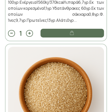
100γρ:Ενέργεια1560kj/370kcalΛιπαρά6,7γρ.Εκ των
οποίων κορεσμένα1,1γρ.Υδατάνθρακες 60γρ.Εκ των
οποίων σάκχαρα0,8γρ.Φ.
Ίνες9,7γρ.Πρωτεΐνες13γρ.Αλάτι0γρ...