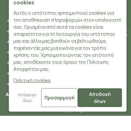
cookies
ΠΛΗΡΟΦΟΡΊΕΣ
Αυτός ο ιστότοπος χρησιμοποιεί cookies για
την αποθήκευση πληροφοριών στον υπολογιστή
Όροι και συνθήκες
σας. Ορισμένα από αυτά τα cookies είναι
Προσωπικά δεδομένα
απαραίτητα για τη λειτουργία του ιστότοπού
μας και άλλα μας βοηθούν να βελτιωθούμε,
Ασφάλεια
παρέχοντάς μας μια εικόνα για τον τρόπο
Τρόποι Πληρωμής
χρήσης του. Χρησιμοποιώντας τον ιστότοπό
μας, αποδέχεστε τους όρους της Πολιτικής
Τρόποι Αποστολής
Απορρήτου μας.
Επιστροφές Προϊόντων
Πολιτική cookies
Cookies
Αποδοχή
Αριθμός ΓΕΜΗ: 148204106000
Απόρριψη
Προσαρμογή
όλων
όλων
FILTER PRODUCTS
© 2024 HerbsnBeauty.gr All Rights Reserved.