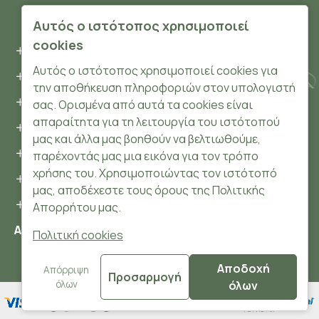
ΠΛΗΡΟΦΟΡΊΕΣ
Αυτός ο ιστότοπος χρησιμοποιεί
cookies
Όροι και συνθήκες
Αυτός ο ιστότοπος χρησιμοποιεί cookies για
Προσωπικά δεδομένα
την αποθήκευση πληροφοριών στον υπολογιστή
Ασφάλεια
σας. Ορισμένα από αυτά τα cookies είναι
απαραίτητα για τη λειτουργία του ιστότοπού
Τρόποι Πληρωμής
μας και άλλα μας βοηθούν να βελτιωθούμε,
Τρόποι Αποστολής
παρέχοντάς μας μια εικόνα για τον τρόπο
χρήσης του. Χρησιμοποιώντας τον ιστότοπό
Επιστροφές Προϊόντων
μας, αποδέχεστε τους όρους της Πολιτικής
Cookies
Απορρήτου μας.
Αριθμός ΓΕΜΗ: 148204106000
Πολιτική cookies
Αποδοχή
© 2024 HerbsnBeauty.gr All Rights Reserved.
Απόρριψη
Προσαρμογή
όλων
όλων