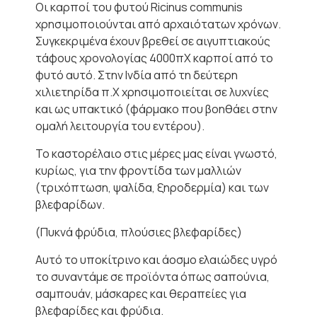
Οι καρποί του φυτού Ricinus communis
χρησιμοποιούνται από αρχαιότατων χρόνων.
Συγκεκριμένα έχουν βρεθεί σε αιγυπτιακούς
τάφους χρονολογίας 4000πΧ καρποί από το
φυτό αυτό. Στην Ινδία από τη δεύτερη
χιλιετηρίδα π.Χ χρησιμοποιείται σε λυχνίες
και ως υπακτικό (φάρμακο που βοηθάει στην
ομαλή λειτουργία του εντέρου).
Το καστορέλαιο στις μέρες μας είναι γνωστό,
κυρίως, για την φροντίδα των μαλλιών
(τριχόπτωση, ψαλίδα, ξηροδερμία) και των
βλεφαρίδων.
(Πυκνά φρύδια, πλούσιες βλεφαρίδες)
Αυτό το υποκίτρινο και άοσμο ελαιώδες υγρό
το συναντάμε σε προϊόντα όπως σαπούνια,
σαμπουάν, μάσκαρες και θεραπείες για
βλεφαρίδες και φρύδια.