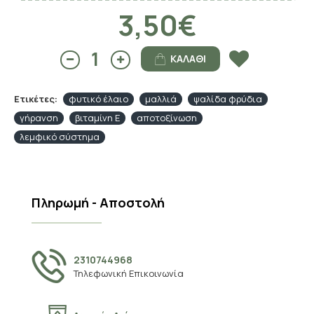
3,50€
ΚΑΛΆΘΙ
Ετικέτες:
φυτικό έλαιο
μαλλιά
ψαλίδα φρύδια
γήρανση
βιταμίνη Ε
αποτοξίνωση
λεμφικό σύστημα
Πληρωμή - Αποστολή
2310744968
Τηλεφωνική Επικοινωνία