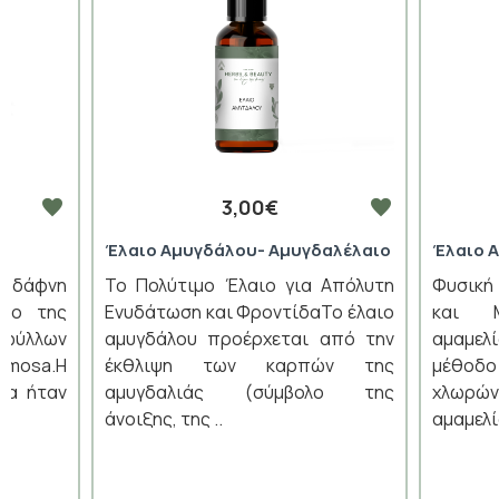
3,00€
Έλαιο Αμυγδάλου- Αμυγδαλέλαιο
Έλαιο 
 δάφνη
Το Πολύτιμο Έλαιο για Απόλυτη
Φυσική
οδο της
Ενυδάτωση και ΦροντίδαΤο έλαιο
και Μ
φύλλων
αμυγδάλου προέρχεται από την
αμαμελ
emosa.Η
έκθλιψη των καρπών της
μέθοδ
ία ήταν
αμυγδαλιάς (σύμβολο της
χλωρώ
άνοιξης, της ..
αμαμελίδ