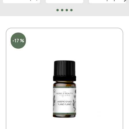
-17 %