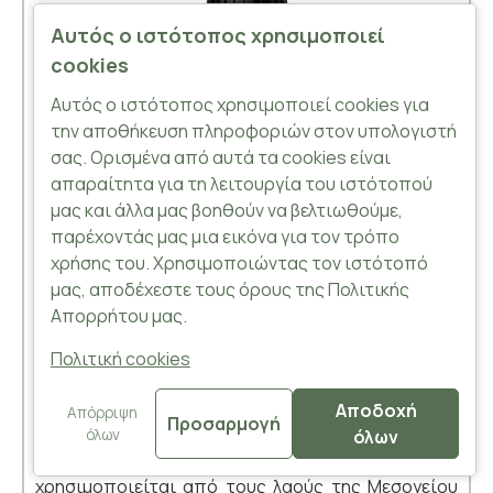
Αυτός ο ιστότοπος χρησιμοποιεί
cookies
Αυτός ο ιστότοπος χρησιμοποιεί cookies για
την αποθήκευση πληροφοριών στον υπολογιστή
σας. Ορισμένα από αυτά τα cookies είναι
απαραίτητα για τη λειτουργία του ιστότοπού
μας και άλλα μας βοηθούν να βελτιωθούμε,
παρέχοντάς μας μια εικόνα για τον τρόπο
χρήσης του. Χρησιμοποιώντας τον ιστότοπό
μας, αποδέχεστε τους όρους της Πολιτικής
Απορρήτου μας.
4,50€
5,50€
Πολιτική cookies
Αιθέριο Έλαιο Λεβάντα
Συμβολίζει την ζωή και τον θάνατο, την αγάπη και
Αποδοχή
Απόρριψη
Προσαρμογή
τον έρωτα, τη στοργή και την αγνότητα, τη
όλων
όλων
FILTER PRODUCTS
μακροζωία και την αφοσίωση.Η λεβάντα
χρησιμοποιείται από τους λαούς της Μεσογείου