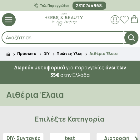
2310744968.
Τηλ. Παραγγελίες
Πρόσωπο
DIY
Πρώτες Ύλες
Αιθέρια Έλαια
Δωρεάν μεταφορικά
για παραγγελίες
άνω των
35€
στην Ελλάδα
Αιθέρια Έλαια
Επιλέξτε Κατηγορία
DIY- Συνταγές
test
Διατροφή