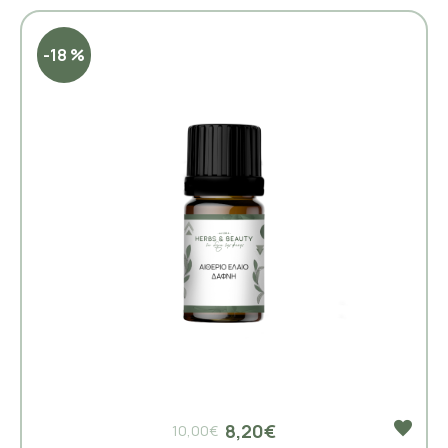
-18 %
8,20€
10,00€