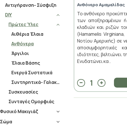
Ανθόνερο Αμαμελίδας
Αντιγήρανση- Σύσφιξη
Το ανθόνερο προκύπτε
DIY
των αποξηραμένων ή
Πρώτες Ύλες
κλαδιών και ριζών το
(Hamamelis Virginiana
Αιθέρια Έλαια
Νοτίου Αμερικής) σε ν
Ανθόνερα
αποσυμφορητικές κ
Άργιλοι
ιδιότητες, βελτιώνει 
Ενυδατώνει κα..
Έλαια Βάσης
Ενεργά Συστατικά
Συντηρητικά- Γαλακτωματοποιητές
Συσκευασίες
Συνταγές Ομορφιάς
Φυσικό Μακιγιάζ
Σώμα