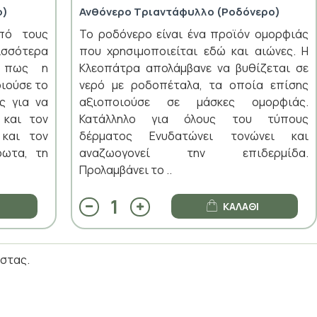
ο)
Ανθόνερο Τριαντάφυλλο (Ροδόνερο)
από τους
To ροδόνερο είναι ένα προϊόν ομορφιάς
ισσότερα
που χρησιμοποιείται εδώ και αιώνες. Η
ι πως η
Κλεοπάτρα απολάμβανε να βυθίζεται σε
ιούσε το
νερό με ροδοπέταλα, τα οποία επίσης
ς για να
αξιοποιούσε σε μάσκες ομορφιάς.
 και τον
Κατάλληλο για όλους του τύπους
 και τον
δέρματος Ενυδατώνει τονώνει και
ρωτα, τη
αναζωογονεί την επιδερμίδα.
Προλαμβάνει το ..
ΚΑΛΆΘΙ
ίστας.