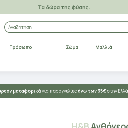
Τα δώρα της φύσης.
Πρόσωπο
Σώμα
Μαλλιά
ρεάν μεταφορικά
για παραγγελίες
άνω των 35€
στην Ελλ
Η&Β
Ανθόνερ