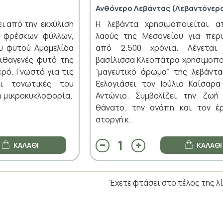
Ανθόνερο Λεβάντας (Λεβαντόνερ
ι από την εκχύλιση
Η λεβάντα χρησιμοποιείται 
 φρέσκων φύλλων,
λαούς της Μεσογείου για περ
υ φυτού Αμαμελίδα
από 2.500 χρόνια. Λέγετα
, ιθαγενές φυτό της
βασίλισσα Κλεοπάτρα χρησιμοπο
ερό. Γνωστό για τις
“μαγευτικό άρωμα” της λεβάντα
αι τονωτικές του
ξελογιάσει τον Ιούλιο Καίσαρα
τη μικροκυκλοφορία.
Αντώνιο. Συμβολίζει την ζωή
θάνατο, την αγάπη και τον έ
στοργή κ..
ΚΑΛΆΘΙ
ΚΑΛΆΘΙ
Έχετε φτάσει στο τέλος της λ