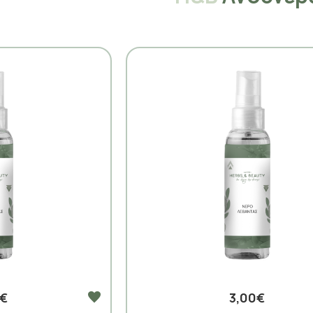
0€
3,00€