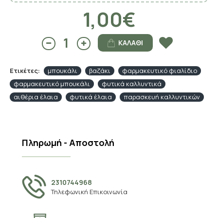
1,00€
ΚΑΛΆΘΙ
Ετικέτες:
μπουκάλι
βαζάκι
φαρμακευτικό φιαλίδιο
φαρμακευτικό μπουκάλι
φυτικά καλλυντικά
αιθέρια έλαια
φυτικά έλαια
παρασκευή καλλυντικών
Πληρωμή - Αποστολή
2310744968
Τηλεφωνική Επικοινωνία