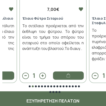
7,00€
αλέλαιο
Έλαιο Φύτρο Σιταριού
Έλαιο 
Σταφυλ
Απόλυτη
Το σιτέλαιο προέρχεται από την
Το στ
ο έλαιο
έκθλιψη του φύτρου. Το φύτρο
προέρχ
από την
είναι το τμήμα του σπόρου του
πυρήν
ών της
σιταριού στο οποίο οφείλεται η
ελαφρ
λο της
ανάπτυξη του βλαστού.Το διαυγ..
απορρο
φράζει 
ΕΞΥΠΗΡΈΤΗΣΗ ΠΕΛΑΤΏΝ