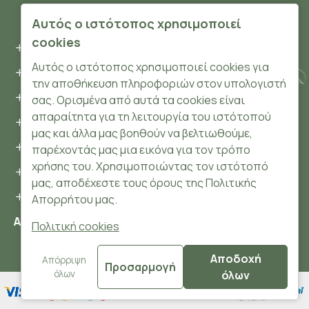
ΠΛΗΡΟΦΟΡΊΕΣ
Αυτός ο ιστότοπος χρησιμοποιεί
cookies
Όροι και συνθήκες
Αυτός ο ιστότοπος χρησιμοποιεί cookies για
Προσωπικά δεδομένα
την αποθήκευση πληροφοριών στον υπολογιστή
Ασφάλεια
σας. Ορισμένα από αυτά τα cookies είναι
απαραίτητα για τη λειτουργία του ιστότοπού
Τρόποι Πληρωμής
μας και άλλα μας βοηθούν να βελτιωθούμε,
Τρόποι Αποστολής
παρέχοντάς μας μια εικόνα για τον τρόπο
χρήσης του. Χρησιμοποιώντας τον ιστότοπό
Επιστροφές Προϊόντων
μας, αποδέχεστε τους όρους της Πολιτικής
Cookies
Απορρήτου μας.
Αριθμός ΓΕΜΗ: 148204106000
Πολιτική cookies
Αποδοχή
© 2024 HerbsnBeauty.gr All Rights Reserved.
Απόρριψη
Προσαρμογή
όλων
όλων
FILTER PRODUCTS