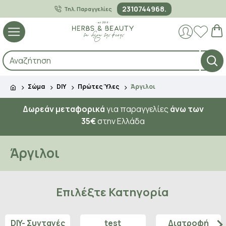
2310744968.
Τηλ. Παραγγελίες
Σώμα
DIY
Πρώτες Ύλες
Άργιλοι
Δωρεάν μεταφορικά
για παραγγελίες
άνω των
35€
στην Ελλάδα
Άργιλοι
Επιλέξτε Κατηγορία
DIY- Συνταγές
test
Διατροφή