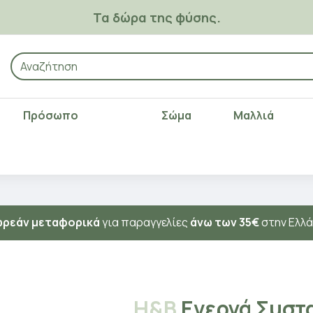
Τα δώρα της φύσης.
Πρόσωπο
Σώμα
Μαλλιά
ρεάν μεταφορικά
για παραγγελίες
άνω των 35€
στην Ελλ
Η&Β
Ενεργά Συστ