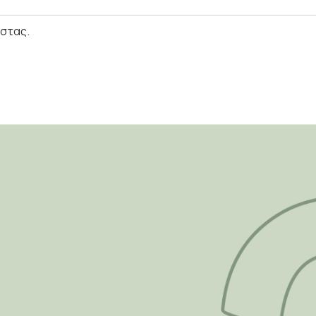
ίστας.