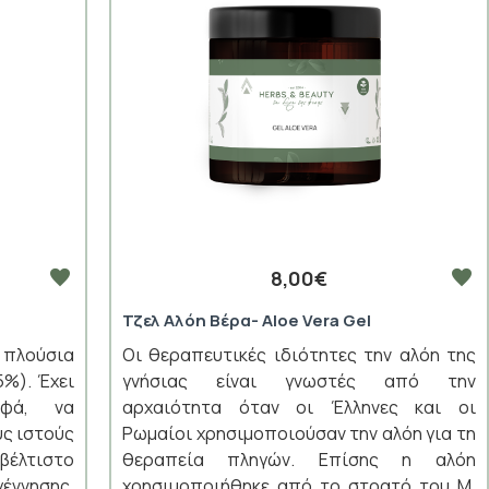
8,00€
Τζελ Αλόη Βέρα- Aloe Vera Gel
πλούσια
Οι θεραπευτικές ιδιότητες την αλόη της
%). Έχει
γνήσιας είναι γνωστές από την
οφά, να
αρχαιότητα όταν οι Έλληνες και οι
υς ιστούς
Ρωμαίοι χρησιμοποιούσαν την αλόη για τη
βέλτιστο
θεραπεία πληγών. Επίσης η αλόη
ννησης,
χρησιμοποιήθηκε από το στρατό του Μ.