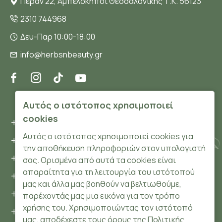
Πέραν 22, Αμπελόκηποι Θεσσαλονίκης Τ.Κ. 56123
2310 744968
Δευ-Παρ 10:00-18:00
info@herbsnbeauty.gr
ΠΛΗΡΟΦΟΡΊΕΣ
Αυτός ο ιστότοπος χρησιμοποιεί
cookies
Όροι και συνθήκες
Αυτός ο ιστότοπος χρησιμοποιεί cookies για
Προσωπικά δεδομένα
την αποθήκευση πληροφοριών στον υπολογιστή
Ασφάλεια
σας. Ορισμένα από αυτά τα cookies είναι
απαραίτητα για τη λειτουργία του ιστότοπού
Τρόποι Πληρωμής
μας και άλλα μας βοηθούν να βελτιωθούμε,
Τρόποι Αποστολής
παρέχοντάς μας μια εικόνα για τον τρόπο
χρήσης του. Χρησιμοποιώντας τον ιστότοπό
Επιστροφές Προϊόντων
μας, αποδέχεστε τους όρους της Πολιτικής