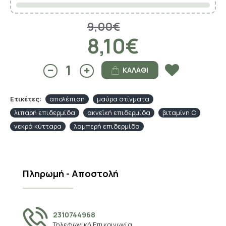
9,00€
8,10€
ΚΑΛΆΘΙ
Ετικέτες:
απολέπιση
μαύρα στίγματα
λιπαρή επιδερμίδα
ακνεϊκή επιδερμίδα
βιταμίνη C
νεκρά κύτταρα
λαμπερή επιδερμίδα
Πληρωμή - Αποστολή
2310744968
Τηλεφωνική Επικοινωνία