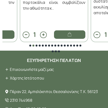
συστα
ό την
πορτοκάλια είναι συμβολίζουν
εκχυλ
την αθωότητα κ..
αποτελε
ΕΞΥΠΗΡΈΤΗΣΗ ΠΕΛΑΤΏΝ
Επικοινωνήστε μαζί μας
Χάρτης Ιστότοπου
Πέραν 22, Αμπελόκηποι Θεσσαλονίκης Τ.Κ. 56123
2310 744968