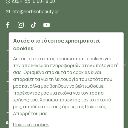
Δευ-Παρ 10:00-18:00
info@herbsnbeauty.gr
ΠΛΗΡΟΦΟΡΊΕΣ
Αυτός ο ιστότοπος χρησιμοποιεί
cookies
Όροι και συνθήκες
Αυτός ο ιστότοπος χρησιμοποιεί cookies για
Προσωπικά δεδομένα
την αποθήκευση πληροφοριών στον υπολογιστή
Ασφάλεια
σας. Ορισμένα από αυτά τα cookies είναι
απαραίτητα για τη λειτουργία του ιστότοπού
Τρόποι Πληρωμής
μας και άλλα μας βοηθούν να βελτιωθούμε,
Τρόποι Αποστολής
παρέχοντάς μας μια εικόνα για τον τρόπο
χρήσης του. Χρησιμοποιώντας τον ιστότοπό
Επιστροφές Προϊόντων
μας, αποδέχεστε τους όρους της Πολιτικής
Cookies
Απορρήτου μας.
Αριθμός ΓΕΜΗ: 148204106000
Πολιτική cookies