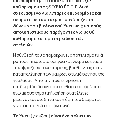
επιδερμίδα με το απολεπιστικό τζελ
καθαρισμού της SO'BIO ÉTIC.
Ειδικά
σχεδιασμένο για λιπαρές επιδερμίδες και
δέρματα με τάση ακμής, συνδυάζει τη
δύναμη του βιολογικού Yuzu με φυσικούς
απολεπιστικούς παράγοντες για βαθύ
καθαρισμό και ορατή μείωση των
ατελειών.
Η σύνθεσή του απομακρύνει αποτελεσματικά
ρύπους, περίσσιο σμήγμα και νεκρά κύτταρα
που φράζουν τους πόρους, βοηθώντας στην
καταπολέμηση των μαύρων στιγμάτων και της
γυαλάδας. Από την πρώτη χρήση, η
επιδερμίδα δείχνει πιο καθαρή και φρέσκια,
ενώ με συστηματική χρήση οι ατέλειες
μειώνονται αισθητά και η όψη του δέρματος
γίνεται πιο λεία και φωτεινή.
Το Yuzu
(γιούζου)
είναι ένα πολύτιμο