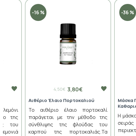
-16 %
-36 %
3,80€
4,50€
Αιθέριο Έλαιο Πορτοκαλιού
Μάσκα 
Καθαρι
λεμόνι
Το αιθέριο έλαιο πορτοκαλί
Η μάσκ
οδο της
παράγεται με την μέθοδο της
σειράς
ας του
σύνθλιψης της φλούδας του
περιε
 λεμονιά
καρπού της πορτοκαλιάς.Τα