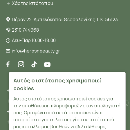
Χάρτης Ιστότοπου
Πέραν 22, Αμπελόκηποι Θεσσαλονίκης Τ.Κ. 56123
2310 744968
Δευ-Παρ 10:00-18:00
info@herbsnbeauty.gr
ΠΛΗΡΟΦΟΡΊΕΣ
Αυτός ο ιστότοπος χρησιμοποιεί
cookies
Όροι και συνθήκες
Αυτός ο ιστότοπος χρησιμοποιεί cookies για
Προσωπικά δεδομένα
την αποθήκευση πληροφοριών στον υπολογιστή
Ασφάλεια
σας. Ορισμένα από αυτά τα cookies είναι
απαραίτητα για τη λειτουργία του ιστότοπού
Τρόποι Πληρωμής
μας και άλλα μας βοηθούν να βελτιωθούμε,