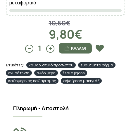
μεταφορικά
10,50€
9,80€
ΚΑΛΆΘΙ
Ετικέτες:
καθαριστικό προσώπου
ευαίσθητο δέρμα
ενυδάτωση
αλόη βέρα
έλαιο jojoba
καθημερινός καθαρισμός
αφαίρεση μακιγιάζ
Πληρωμή - Αποστολή