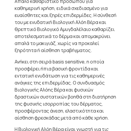
Απαλό καθαριστικό προσώπου για
καθημερινή χρήση, ειδικά σχεδιασμένο για
ευαίσθητες και ξηρές επιδερμίδες. Η σύνθεσή
του με ενυδατική Βιολογική Αλόη Βέρα και
θρεπτικό Βιολογικό Αμυγδαλέλαιο καθαρίζει
αποτελεσματικά το δέρμα και απομακρύνει
απαλά το μακιγιάζ, χωρίς να προκαλεί
ξηρότητα ή αίσθηση τραβήγματος.
Ανήκει στη σειρά basis sensitive, η οποία
προσφέρει ήπια βασική φροντίδα και
εντατική ενυδάτωση για τις καθημερινές
ανάγκες της επιδερμίδας. Ο συνδυασμός
Βιολογικής Αλόης Βέρα και φυσικών
δραστικών συστατικών βοηθά στη διατήρηση
της φυσικής ισορροπίας του δέρματος,
προσφέροντας άνεση, ελαστικότητα και
αίσθηση φρεσκάδας μετά από κάθε χρήση.
Η Βιολογική Αλόη Βέρα είναι γνωστή για τις