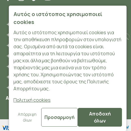
ΠΛΗΡΟΦΟΡΊΕΣ
Αυτός ο ιστότοπος χρησιμοποιεί
cookies
Όροι και συνθήκες
Αυτός ο ιστότοπος χρησιμοποιεί cookies για
Προσωπικά δεδομένα
την αποθήκευση πληροφοριών στον υπολογιστή
Ασφάλεια
σας. Ορισμένα από αυτά τα cookies είναι
απαραίτητα για τη λειτουργία του ιστότοπού
Τρόποι Πληρωμής
μας και άλλα μας βοηθούν να βελτιωθούμε,
Τρόποι Αποστολής
παρέχοντάς μας μια εικόνα για τον τρόπο
χρήσης του. Χρησιμοποιώντας τον ιστότοπό
Επιστροφές Προϊόντων
μας, αποδέχεστε τους όρους της Πολιτικής
Cookies
Απορρήτου μας.
Αριθμός ΓΕΜΗ: 148204106000
Πολιτική cookies
Αποδοχή
© 2024 HerbsnBeauty.gr All Rights Reserved.
Απόρριψη
Προσαρμογή
όλων
όλων