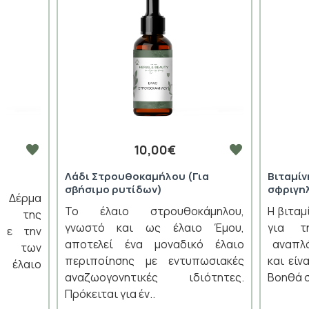
10,00€
Λάδι Στρουθοκαμήλου (Για
Βιταμίν
σβήσιμο ρυτίδων)
σφριγη
α Δέρμα
Το έλαιο στρουθοκάμηλου,
Η βιταμ
ιο της
γνωστό και ως έλαιο Έμου,
για τ
 με την
αποτελεί ένα μοναδικό έλαιο
αναπλά
ης των
περιποίησης με εντυπωσιακές
και είν
 έλαιο
αναζωογονητικές ιδιότητες.
Βοηθά σ
Πρόκειται για έν..