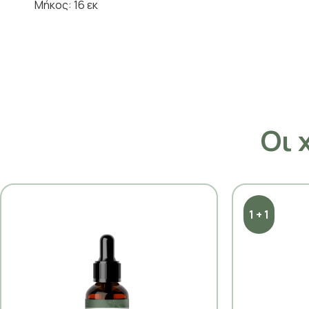
Μήκος: 16 εκ
Οι 
1 + 1