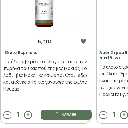
6,00€
Έλαιο Βερίκοκο
Λάδι Στρουθ
ρυτίδων)
Το έλαιο βερίκοκο εξάγεται από τον
Το έλαιο στ
πυρήνα του καρπού της βερικοκιάς.Το
ως έλαιο Έμο
λάδι βερίκοκο χρησιμοποιείται εδώ
έλαιο περιπ
και αιώνες από τις γυναίκες της φυλής
αναζωογο
Houzas ..
Πρόκειται για
ΚΑΛΆΘΙ