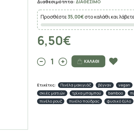
Διαθεσιμότητα:
ΔΙΑΘΈΣΙΜΟ
Προσθέστε
35,00€
στο καλάθι και λάβετ
6,50€
ΚΑΛΆΘΙ
Ετικέτες:
Πινέλα μακιγιάζ
βέγναν
vegan
σκιές ματιών
τρίχα μπαμπού
bamboo
π
πινέλο ρουζ
πινέλο πούδρας
φυσικό ξύλο