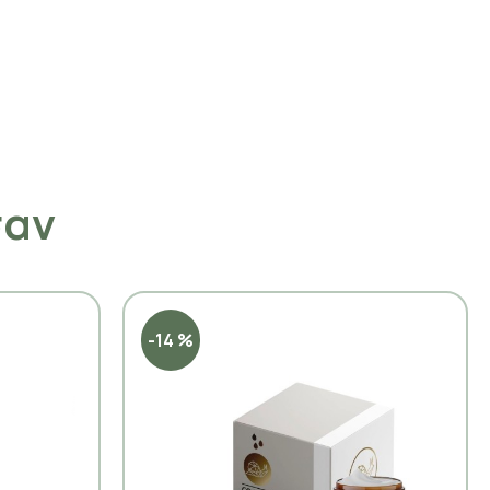
σαν
-14 %