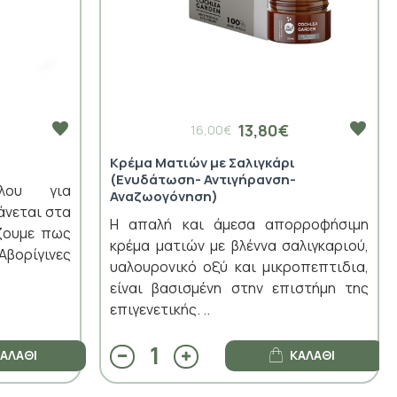
13,80€
16,00€
Κρέμα Ματιών με Σαλιγκάρι
(Ενυδάτωση- Αντιγήρανση-
λου για
Αναζωογόνηση)
άνεται στα
Η απαλή και άμεσα απορροφήσιμη
ίζουμε πως
κρέμα ματιών με βλέννα σαλιγκαριού,
Αβορίγινες
υαλουρονικό οξύ και μικροπεπτιδια,
είναι βασισμένη στην επιστήμη της
επιγενετικής. ..
ΑΛΆΘΙ
ΚΑΛΆΘΙ