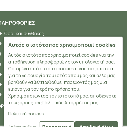
ΠΛΗΡΟΦΟΡΊΕΣ
Όροι και συνθήκες
Προσωπικά δεδομένα
Αυτός ο ιστότοπος χρησιμοποιεί cookies
Ασφάλεια
Αυτός ο ιστότοπος χρησιμοποιεί cookies για την
αποθήκευση πληροφοριών στον υπολογιστή σας.
Τρόποι Πληρωμής
Ορισμένα από αυτά τα cookies είναι απαραίτητα
Τρόποι Αποστολής
για τη λειτουργία του ιστότοπού μας και άλλα μας
βοηθούν να βελτιωθούμε, παρέχοντάς μας μια
Επιστροφές Προϊόντων
εικόνα για τον τρόπο χρήσης του.
Cookies
Χρησιμοποιώντας τον ιστότοπό μας, αποδέχεστε
τους όρους της Πολιτικής Απορρήτου μας.
Αριθμός ΓΕΜΗ: 148204106000
Πολιτική cookies