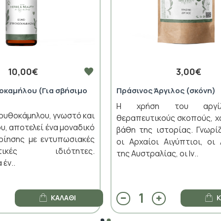
10,00€
3,00€
οκαμήλου (Για σβήσιμο
Πράσινος Άργιλος (σκόνη)
Η χρήση του αργί
ρουθοκάμηλου, γνωστό και
θεραπευτικούς σκοπούς, χ
υ, αποτελεί ένα μοναδικό
βάθη της ιστορίας. Γνωρ
οίησης με εντυπωσιακές
οι Αρχαίοι Αιγύπτιοι, οι 
νητικές ιδιότητες.
της Αυστραλίας, οι Ιν..
 έν..
ΚΑΛΆΘΙ
Κ