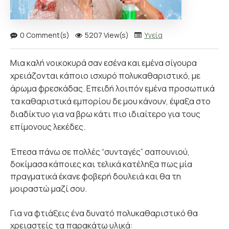
0 Comment(s)
5207 View(s)
Υγεία
Μια καλή νοικοκυρά σαν εσένα και εμένα σίγουρα
χρειάζονται κάποιο ισχυρό πολυκαθαριστικό, με
άρωμα φρεσκάδας. Επειδή λοιπόν εμένα προσωπικά
τα καθαριστικά εμπορίου δε μου κάνουν, έψαξα στο
διαδίκτυο για να βρω κάτι πιο ιδιαίτερο για τους
επίμονους λεκέδες.
Έπεσα πάνω σε πολλές “συνταγές” σαπουνιού,
δοκίμασα κάποιες και τελικά κατέληξα πως μία
πραγματικά έκανε φοβερή δουλειά και θα τη
μοιραστώ μαζί σου.
Για να φτιάξεις ένα δυνατό πολυκαθαριστικό θα
χρειαστείς τα παρακάτω υλικά: