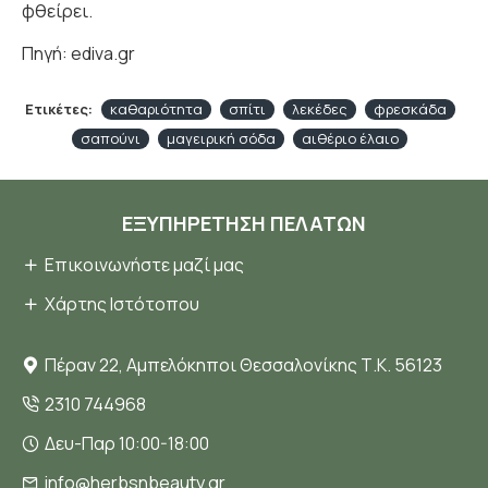
φθείρει.
Πηγή: ediva.gr
Ετικέτες:
καθαριότητα
σπίτι
λεκέδες
φρεσκάδα
σαπούνι
μαγειρική σόδα
αιθέριο έλαιο
ΕΞΥΠΗΡΈΤΗΣΗ ΠΕΛΑΤΏΝ
Επικοινωνήστε μαζί μας
Χάρτης Ιστότοπου
Πέραν 22, Αμπελόκηποι Θεσσαλονίκης Τ.Κ. 56123
2310 744968
Δευ-Παρ 10:00-18:00
info@herbsnbeauty.gr