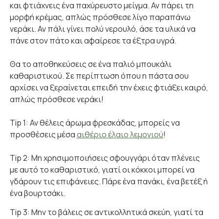
και φτιάχνεις ένα παχύρευστο μείγμα. Αν πάρει τη
μορφή κρέμας, απλώς πρόσθεσε λίγο παραπάνω
νεράκι. Αν πάλι γίνει πολύ νερουλό, άσε τα υλικά να
πάνε στον πάτο και αφαίρεσε τα έξτρα υγρά.
Θα το αποθηκεύσεις σε ένα παλιό μπουκάλι
καθαριστικού. Σε περίπτωση όπου η πάστα σου
αρχίσει να ξεραίνεται επειδή την έχεις φτιάξει καιρό,
απλώς πρόσθεσε νεράκι!
Tip 1: Αν θέλεις άρωμα φρεσκάδας, μπορείς να
προσθέσεις μέσα
αιθέριο έλαιο λεμονιού
!
Tip 2: Μη χρησιμοποιήσεις σφουγγάρι όταν πλένεις
με αυτό το καθαριστικό, γιατί οι κόκκοι μπορεί να
γδάρουν τις επιφάνειες. Πάρε ένα πανάκι, ένα βετέξ ή
ένα βουρτσάκι.
Tip 3: Μην το βάλεις σε αντικολλητικά σκεύη, γιατί τα