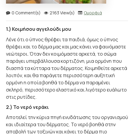
0 Comment(s)
2163 View(s)
Ομορφιά
1.) Κοιμήσου αγγελούδι μου
Λένε ότι ο ύπνος θρέφει τα παιδιά, όμως ο ύπνος
θρέφει και το δέρμα μας και μας κάνει να φαινόμαστε
νεώτεροι. Όταν δεν κοιμόμαστε αρκετά, το σώμα
παράγει υπερβάλλουσα κορτιζόνη, μια ορμόνη που
διασπά τα κύτταρα του δέρματος. Κοιμηθείτε αρκετά
λοιπόν, και θα παράγετε περισσότερη αυξητική
ορμόνη η οποία βοηθά το δέρμα να παραμένει
σκληρό, περισσότερο ελαστικό και λιγότερο ευάλωτο
στις ρυτίδες.
2.) Το νερό νεράκι
Αποτελεί την κύρια πηγή ενυδάτωσης του οργανισμού
και ιδιαίτερα του δέρματος. Το νερό βοηθά στην
αποβολή των τοξινών και κάνει το δέρμα πιο