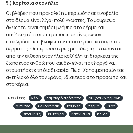
5.) Κορίτσια στον ήλιο
Οι βλάβες που προκαλεί η υπεριώδης ακτινοβολία
στο δέρμα είναι λίγο-πολύ γνωστές. Το μαύρισμα
άλλωστε, είναι σημάδι βλάβης στο δέρμα και
απόδειξη ότι οι υπεριώδεις ακτίνες έχουν
εισχωρήσει και βλάψει την υποστηρικτική δομή του
δέρματος. Οι περισσότερες ρυτίδες προκαλούνται
από την έκθεση στον ήλιο καθ’ όλη τη διάρκεια της
ζωής ενός ανθρώπου και δεν είναι ποτέ αργά να…
σταματήσετε τη διαδικασία. Πώς; Χρησιμοποιώντας
αντηλιακό όλο τον χρόνο, ιδιαίτερα στο πρόσωπο και
στα χέρια.
Ετικέτες:
νέοι
λαμπερό πρόσωπο
αυξητική ορμόνη
ρυτίδες
ενυδάτωση
τοξίνες
δέρμα
νερό
βιταμίνες
κύτταρα
κάπνισμα
ήλιος