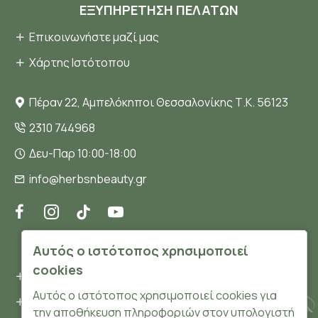
ΕΞΥΠΗΡΈΤΗΣΗ ΠΕΛΑΤΏΝ
Επικοινωνήστε μαζί μας
Χάρτης Ιστότοπου
Πέραν 22, Αμπελόκηποι Θεσσαλονίκης Τ.Κ. 56123
2310 744968
Δευ-Παρ 10:00-18:00
info@herbsnbeauty.gr
ΠΛΗΡΟΦΟΡΊΕΣ
Αυτός ο ιστότοπος χρησιμοποιεί
cookies
Όροι και συνθήκες
Αυτός ο ιστότοπος χρησιμοποιεί cookies για
Προσωπικά δεδομένα
την αποθήκευση πληροφοριών στον υπολογιστή