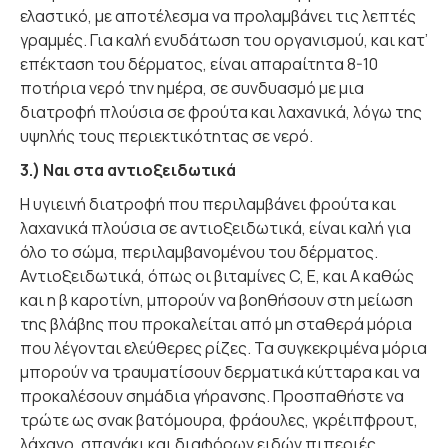
ελαστικό, με αποτέλεσμα να προλαμβάνει τις λεπτές
γραμμές. Για καλή ενυδάτωση του οργανισμού, και κατ’
επέκταση του δέρματος, είναι απαραίτητα 8-10
ποτήρια νερό την ημέρα, σε συνδυασμό με μια
διατροφή πλούσια σε φρούτα και λαχανικά, λόγω της
υψηλής τους περιεκτικότητας σε νερό.
3.) Ναι στα αντιοξειδωτικά
Η υγιεινή διατροφή που περιλαμβάνει φρούτα και
λαχανικά πλούσια σε αντιοξειδωτικά, είναι καλή για
όλο το σώμα, περιλαμβανομένου του δέρματος.
Αντιοξειδωτικά, όπως οι βιταμίνες C, E, και A καθώς
και η β καροτίνη, μπορούν να βοηθήσουν στη μείωση
της βλάβης που προκαλείται από μη σταθερά μόρια
που λέγονται ελεύθερες ρίζες. Τα συγκεκριμένα μόρια
μπορούν να τραυματίσουν δερματικά κύτταρα και να
προκαλέσουν σημάδια γήρανσης. Προσπαθήστε να
τρώτε ως σνακ βατόμουρα, φράουλες, γκρέιπφρουτ,
λάχανο, σπανάκι και διαφόρων ειδών πιπεριές.