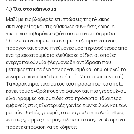
4.) Όχι στο κάπνισμα
Μαζί με τις βλαβερές επιπτώσεις της ηλιακής
ακτινοβολίας και τις δύσκολες συνθήκες ζωής, η
νικοτίνη επιβαρύνει αφάνταστα την επιδερμίδα.
Όταν εισπνέουμε έστω και μία «τζούρα» καπνού,
παράγονται στους πνεύμονές μας περισσότερες από
ένα τρισεκατομμύριο ελεύθερες ρίζες, οι οποίες
ενεργοποιούν μία φλεγμονώδη αντίδραση που
μεταφέρεται σε όλο τον οργανισμό και δημιουργεί το
λεγόμενο «smoker’s face» (πρόσωπο του καπνιστή).
Τα χαρακτηριστικά αυτού του προσώπου, το οποίο
κάνει τους ανθρώπους να φαίνονται πιο γερασμένοι,
είναι γραμμές και ρυτίδες στο πρόσωπο, ιδιαίτερα
εμφανείς στις εξωτερικές γωνίες των χειλιών και των
ματιών, βαθιές γραμμές στα μάγουλα ή πολυάριθμες
λεπτές γραμμές στα μάγουλα και το σαγόνι. Ακόμα να
πάρετε απόφαση να το κόψετε;