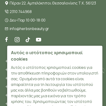
Πέραν 22, Αμπελόκηποι Θεσσαλονίκης Τ.Κ. 56123
2310 744968
Δευ-Παρ 10:00-18:00
info@herbsnbeauty.gr
ΠΛΗΡΟΦΟΡΊΕΣ
Αυτός ο ιστότοπος χρησιμοποιεί
cookies
Όροι και συνθήκες
Αυτός ο ιστότοπος χρησιμοποιεί cookies για
Προσωπικά δεδομένα
την αποθήκευση πληροφοριών στον υπολογιστή
Ασφάλεια
σας. Ορισμένα από αυτά τα cookies είναι
απαραίτητα για τη λειτουργία του ιστότοπού
Τρόποι Πληρωμής
μας και άλλα μας βοηθούν να βελτιωθούμε,
Τρόποι Αποστολής
παρέχοντάς μας μια εικόνα για τον τρόπο
χρήσης του. Χρησιμοποιώντας τον ιστότοπό
Επιστροφές Προϊόντων