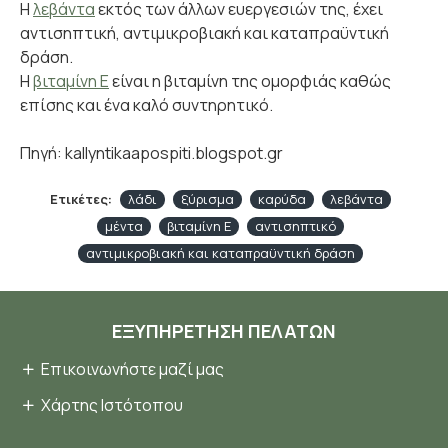
Η
λεβάντα
εκτός των άλλων ευεργεσιών της, έχει
αντισηπτική, αντιμικροβιακή και καταπραϋντική
δράση.
Η
βιταμίνη Ε
είναι η βιταμίνη της ομορφιάς καθώς
επίσης και ένα καλό συντηρητικό.
Πηγή: kallyntikaapospiti.blogspot.gr
Ετικέτες:
λάδι
ξύρισμα
καρύδα
λεβάντα
μέντα
βιταμίνη Ε
αντισηπτικό
αντιμικροβιακή και καταπραϋντική δράση
ΕΞΥΠΗΡΈΤΗΣΗ ΠΕΛΑΤΏΝ
Επικοινωνήστε μαζί μας
Χάρτης Ιστότοπου