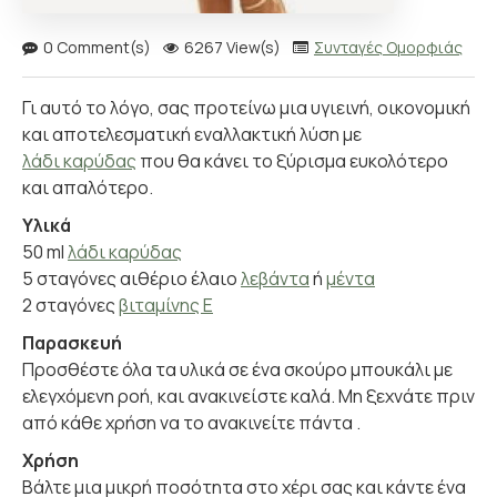
0 Comment(s)
6267 View(s)
Συνταγές Ομορφιάς
Γι αυτό το λόγο, σας προτείνω μια υγιεινή, οικονομική
και αποτελεσματική εναλλακτική λύση με
λάδι καρύδας
που θα κάνει το ξύρισμα ευκολότερο
και απαλότερο.
Υλικά
50 ml
λάδι καρύδας
5 σταγόνες αιθέριο έλαιο
λεβάντα
ή
μέντα
2 σταγόνες
βιταμίνης Ε
Παρασκευή
Προσθέστε όλα τα υλικά σε ένα σκούρο μπουκάλι με
ελεγχόμενη ροή, και ανακινείστε καλά. Μη ξεχνάτε πριν
από κάθε χρήση να το ανακινείτε πάντα .
Χρήση
Βάλτε μια μικρή ποσότητα στο χέρι σας και κάντε ένα