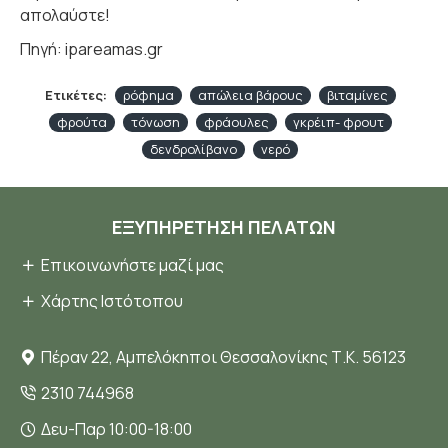
απολαύστε!
Πηγή: ipareamas.gr
Ετικέτες:
ρόφημα
απώλεια βάρους
βιταμίνες
φρούτα
τόνωση
φράουλες
γκρέιπ- φρουτ
δενδρολίβανο
νερό
ΕΞΥΠΗΡΈΤΗΣΗ ΠΕΛΑΤΏΝ
Επικοινωνήστε μαζί μας
Χάρτης Ιστότοπου
Πέραν 22, Αμπελόκηποι Θεσσαλονίκης Τ.Κ. 56123
2310 744968
Δευ-Παρ 10:00-18:00