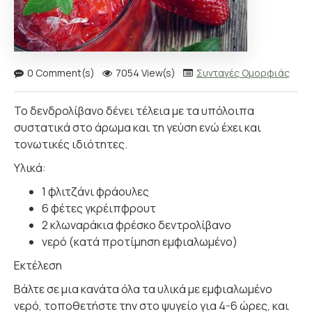
0 Comment(s)
7054 View(s)
Συνταγές Ομορφιάς
Το δενδρολίβανο δένει τέλεια με τα υπόλοιπα
συστατικά στο άρωμα και τη γεύση ενώ έχει και
τονωτικές ιδιότητες.
Υλικά:
1 φλιτζάνι φράουλες
6 φέτες γκρέιπφρουτ
2 κλωναράκια φρέσκο ​​δεντρολίβανο
νερό (κατά προτίμηση εμφιαλωμένο)
Εκτέλεση
Βάλτε σε μια κανάτα όλα τα υλικά με εμφιαλωμένο
νερό, τοποθετήστε την στο ψυγείο για 4-6 ώρες, και