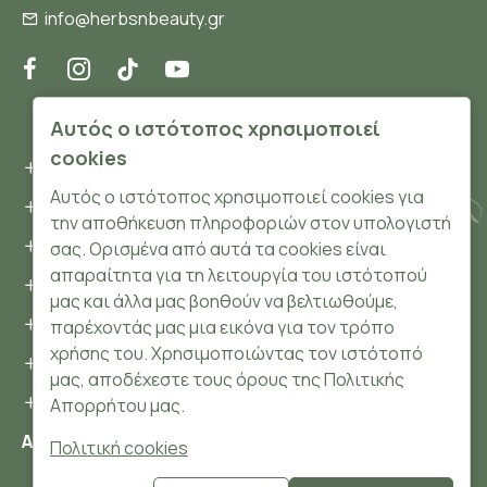
info@herbsnbeauty.gr
ΠΛΗΡΟΦΟΡΊΕΣ
Αυτός ο ιστότοπος χρησιμοποιεί
cookies
Όροι και συνθήκες
Αυτός ο ιστότοπος χρησιμοποιεί cookies για
Προσωπικά δεδομένα
την αποθήκευση πληροφοριών στον υπολογιστή
Ασφάλεια
σας. Ορισμένα από αυτά τα cookies είναι
απαραίτητα για τη λειτουργία του ιστότοπού
Τρόποι Πληρωμής
μας και άλλα μας βοηθούν να βελτιωθούμε,
Τρόποι Αποστολής
παρέχοντάς μας μια εικόνα για τον τρόπο
χρήσης του. Χρησιμοποιώντας τον ιστότοπό
Επιστροφές Προϊόντων
μας, αποδέχεστε τους όρους της Πολιτικής
Cookies
Απορρήτου μας.
Αριθμός ΓΕΜΗ: 148204106000
Πολιτική cookies