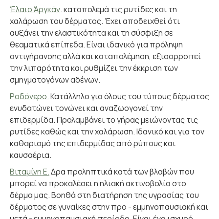
Έλαιο Άργκάν
. καταπολεμά τις ρυτίδες και τη
χαλάρωση του δέρματος. Έχει αποδειχθεί ότι
αυξάνει την ελαστικότητα και τη σύσφιξη σε
θεαματικά επίπεδα. Είναι ιδανικό για πρόληψη
αντιγήρανσης αλλά και καταπολέμηση, εξισορροπεί
την λιπαρότητα και ρυθμίζει την έκκριση των
σμηγματογόνων αδένων.
Ροδόνερο.
Κατάλληλο για όλους του τύπους δέρματος
ενυδατώνει τονώνει και αναζωογονεί την
επιδερμίδα. Προλαμβάνει το γήρας μειώνοντας τις
ρυτίδες καθώς και την χαλάρωση. Ιδανικό και για τον
καθαρισμό της επιδερμίδας από ρύπους και
καυσαέρια.
Βιταμίνη Ε.
Δρα προληπτικά κατά των βλαβών που
μπορεί να προκαλέσει η ηλιακή ακτινοβολία στο
δέρμα μας. Βοηθά στη διατήρηση της υγρασίας του
δέρματος σε γυναίκες στην προ - εμμηνοπαυσιακή και
μετά - εμμηνοπαυσιακή περίοδο. Είναι ένα ισχυρό