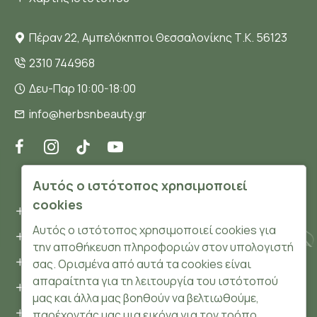
Πέραν 22, Αμπελόκηποι Θεσσαλονίκης Τ.Κ. 56123
2310 744968
Δευ-Παρ 10:00-18:00
info@herbsnbeauty.gr
ΠΛΗΡΟΦΟΡΊΕΣ
Αυτός ο ιστότοπος χρησιμοποιεί
cookies
Όροι και συνθήκες
Αυτός ο ιστότοπος χρησιμοποιεί cookies για
Προσωπικά δεδομένα
την αποθήκευση πληροφοριών στον υπολογιστή
Ασφάλεια
σας. Ορισμένα από αυτά τα cookies είναι
απαραίτητα για τη λειτουργία του ιστότοπού
Τρόποι Πληρωμής
μας και άλλα μας βοηθούν να βελτιωθούμε,
Τρόποι Αποστολής
παρέχοντάς μας μια εικόνα για τον τρόπο