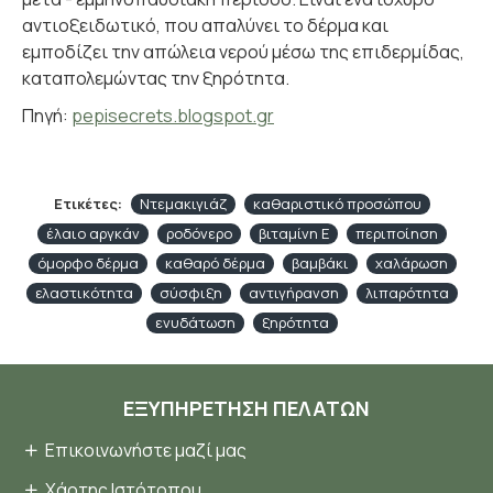
αντιοξειδωτικό, που απαλύνει το δέρμα και
εμποδίζει την απώλεια νερού μέσω της επιδερμίδας,
καταπολεμώντας την ξηρότητα.
Πηγή:
pepisecrets.blogspot.gr
Ετικέτες:
Ντεμακιγιάζ
καθαριστικό προσώπου
έλαιο αργκάν
ροδόνερο
βιταμίνη Ε
περιποίηση
όμορφο δέρμα
καθαρό δέρμα
βαμβάκι
χαλάρωση
ελαστικότητα
σύσφιξη
αντιγήρανση
λιπαρότητα
ενυδάτωση
ξηρότητα
ΕΞΥΠΗΡΈΤΗΣΗ ΠΕΛΑΤΏΝ
Επικοινωνήστε μαζί μας
Χάρτης Ιστότοπου