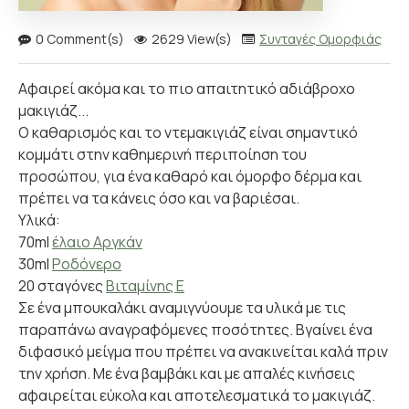
0 Comment(s)
2629 View(s)
Συνταγές Ομορφιάς
Αφαιρεί ακόμα και το πιο απαιτητικό αδιάβροχο
μακιγιάζ...
Ο καθαρισμός και το ντεμακιγιάζ είναι σημαντικό
κομμάτι στην καθημερινή περιποίηση του
προσώπου, για ένα καθαρό και όμορφο δέρμα και
πρέπει να τα κάνεις όσο και να βαριέσαι.
Υλικά:
70ml
έλαιο Αργκάν
30ml
Ροδόνερο
20 σταγόνες
Βιταμίνης Ε
Σε ένα μπουκαλάκι αναμιγνύουμε τα υλικά με τις
παραπάνω αναγραφόμενες ποσότητες. Βγαίνει ένα
διφασικό μείγμα που πρέπει να ανακινείται καλά πριν
την χρήση. Με ένα βαμβάκι και με απαλές κινήσεις
αφαιρείται εύκολα και αποτελεσματικά το μακιγιάζ.