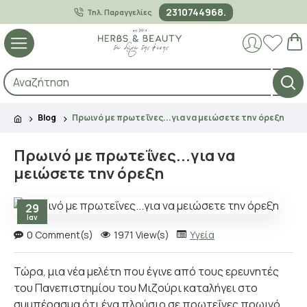
2310744968.
Τηλ. Παραγγελίες
Blog
Πρωινό με πρωτεΐνες...για να μειώσετε την όρεξη
Πρωινό με πρωτεΐνες...για να
μειώσετε την όρεξη
29
Ιαν
0 Comment(s)
1971 View(s)
Υγεία
Τώρα, μια νέα μελέτη που έγινε από τους ερευνητές
του Πανεπιστημίου του Μιζούρι καταλήγει στο
συμπέρασμα ότι ένα πλούσιο σε πρωτεΐνες πρωινό