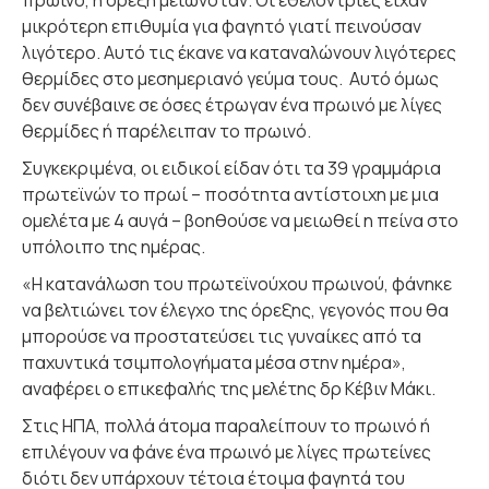
πρωινό, η όρεξη μειωνόταν. Οι εθελόντριες είχαν
μικρότερη επιθυμία για φαγητό γιατί πεινούσαν
λιγότερο. Αυτό τις έκανε να καταναλώνουν λιγότερες
θερμίδες στο μεσημεριανό γεύμα τους. Αυτό όμως
δεν συνέβαινε σε όσες έτρωγαν ένα πρωινό με λίγες
θερμίδες ή παρέλειπαν το πρωινό.
Συγκεκριμένα, οι ειδικοί είδαν ότι τα 39 γραμμάρια
πρωτεϊνών το πρωί – ποσότητα αντίστοιχη με μια
ομελέτα με 4 αυγά – βοηθούσε να μειωθεί η πείνα στο
υπόλοιπο της ημέρας.
«Η κατανάλωση του πρωτεϊνούχου πρωινού, φάνηκε
να βελτιώνει τον έλεγχο της όρεξης, γεγονός που θα
μπορούσε να προστατεύσει τις γυναίκες από τα
παχυντικά τσιμπολογήματα μέσα στην ημέρα»,
αναφέρει ο επικεφαλής της μελέτης δρ Κέβιν Μάκι.
Στις ΗΠΑ, πολλά άτομα παραλείπουν το πρωινό ή
επιλέγουν να φάνε ένα πρωινό με λίγες πρωτείνες
διότι δεν υπάρχουν τέτοια έτοιμα φαγητά του