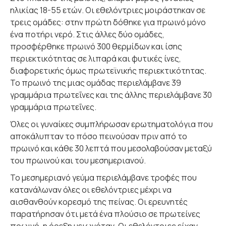
ηλικίας 18-55 ετών. Οι εθελόντριες μοιράστηκαν σε
τρεις ομάδες: στην πρώτη δόθηκε για πρωινό μόνο
ένα ποτήρι νερό. Στις άλλες δύο ομάδες,
προσφέρθηκε πρωινό 300 θερμίδων και ίσης
περιεκτικότητας σε λιπαρά και φυτικές ίνες,
διαφορετικής όμως πρωτεϊνικής περιεκτικότητας.
Το πρωινό της μιας ομάδας περιελάμβανε 39
γραμμάρια πρωτεΐνες και της άλλης περιελάμβανε 30
γραμμάρια πρωτεΐνες.
Όλες οι γυναίκες συμπλήρωσαν ερωτηματολόγια που
αποκάλυπταν το πόσο πεινούσαν πριν από το
πρωινό και κάθε 30 λεπτά που μεσολαβούσαν μεταξύ
του πρωινού και του μεσημεριανού.
Το μεσημεριανό γεύμα περιελάμβανε τροφές που
κατανάλωναν όλες οι εθελόντριες μέχρι να
αισθανθούν κορεσμό της πείνας. Οι ερευνητές
παρατήρησαν ότι μετά ένα πλούσιο σε πρωτείνες