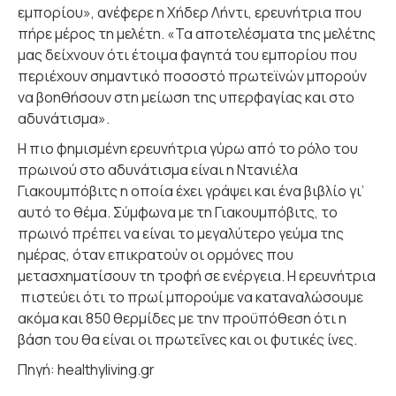
εμπορίου», ανέφερε η Χήδερ Λήντι, ερευνήτρια που
πήρε μέρος τη μελέτη. «Τα αποτελέσματα της μελέτης
μας δείχνουν ότι έτοιμα φαγητά του εμπορίου που
περιέχουν σημαντικό ποσοστό πρωτεϊνών μπορούν
να βοηθήσουν στη μείωση της υπερφαγίας και στο
αδυνάτισμα».
Η πιο φημισμένη ερευνήτρια γύρω από το ρόλο του
πρωινού στο αδυνάτισμα είναι η Ντανιέλα
Γιακουμπόβιτς η οποία έχει γράψει και ένα βιβλίο γι’
αυτό το θέμα. Σύμφωνα με τη Γιακουμπόβιτς, το
πρωινό πρέπει να είναι το μεγαλύτερο γεύμα της
ημέρας, όταν επικρατούν οι ορμόνες που
μετασχηματίσουν τη τροφή σε ενέργεια. Η ερευνήτρια
πιστεύει ότι το πρωί μπορούμε να καταναλώσουμε
ακόμα και 850 θερμίδες με την προϋπόθεση ότι η
βάση του θα είναι οι πρωτεΐνες και οι φυτικές ίνες.
Πηγή: healthyliving.gr