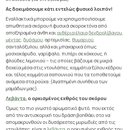
Ας δοκιμάσουμε κάτι εντελώς φυσικό λοιπόν!
Εναλλακτικά μπορούμε να χρησιμοποιήσουμε
απωθητικά σκόρου ή φυσικά σκοροκτόνα από
αποξηραμένα άνθη και
αιθέρια έλαια
δενδρολίβανου
,
μέντας
,
δυόσμου
, αρτεμισίας,
θυμαριού
,
σανταλόξυλου, αλλά και μπαχαρικά όπως
μοσχοκάρυδο, γαρίφαλο, πιπέρι σε κόκκους, ή
φλούδες λεμονιού – τις οποίες βάζουμε σε μικρά
δοχεία μέσα στις ντουλάπες, κομμάτια ξύλου κέδρου
και τέλος κομμάτια σαπουνιού που τα τοποθετούμε
ανάμεσα στα ρούχα. (Αγαπημένη συνήθεια των
μαμάδων μας).
Λεβάντα
, ο ορκισμένος εχθρός του σκόρου
Όμως το πιο γνωστό αρωματικό φυτό, που εκτός
από την αντισκορική του δράση βοηθάει στο να
απομακρυνθούν οι δυσάρεστες μυρωδιές από τις
ντουλάπες, είναι η
λεβάντα
, ο ορκισμένος εχθρός του