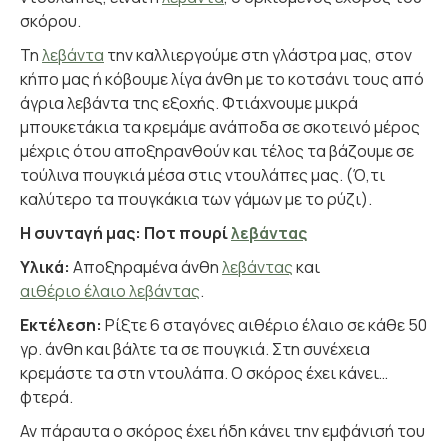
σκόρου.
Τη
λεβάντα
την καλλιεργούμε στη γλάστρα μας, στον
κήπο μας ή κόβουμε λίγα άνθη με το κοτσάνι τους από
άγρια λεβάντα της εξοχής. Φτιάχνουμε μικρά
μπουκετάκια τα κρεμάμε ανάποδα σε σκοτεινό μέρος
μέχρις ότου αποξηρανθούν και τέλος τα βάζουμε σε
τούλινα πουγκιά μέσα στις ντουλάπες μας. (Ό,τι
καλύτερο τα πουγκάκια των γάμων με το ρύζι).
Η συνταγή μας: Ποτ πουρί
λεβάντας
Υλικά:
Αποξηραμένα άνθη
λεβάντας
και
αιθέριο έλαιο λεβάντας
.
Εκτέλεση:
Ρίξτε 6 σταγόνες αιθέριο έλαιο σε κάθε 50
γρ. άνθη και βάλτε τα σε πουγκιά. Στη συνέχεια
κρεμάστε τα στη ντουλάπα. Ο σκόρος έχει κάνει…
φτερά.
Αν πάραυτα ο σκόρος έχει ήδη κάνει την εμφάνισή του