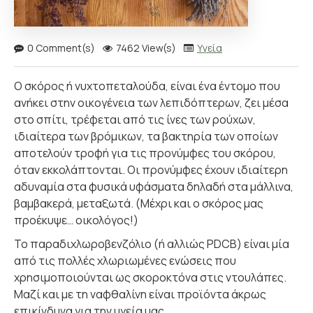
0 Comment(s)
7462 View(s)
Υγεία
Ο σκόρος ή νυχτοπεταλούδα, είναι ένα έντομο που
ανήκει στην οικογένεια των λεπιδόπτερων, ζει μέσα
στο σπίτι, τρέφεται από τις ίνες των ρούχων,
ιδιαίτερα των βρόμικων, τα βακτηρία των οποίων
αποτελούν τροφή για τις προνύμφες του σκόρου,
όταν εκκολάπτονται. Οι προνύμφες έχουν ιδιαίτερη
αδυναμία στα φυσικά υφάσματα δηλαδή στα μάλλινα,
βαμβακερά, μεταξωτά. (Μέχρι και ο σκόρος μας
προέκυψε… οικολόγος!)
Το παραδιχλωροβενζόλιο (ή αλλιώς PDCB) είναι μία
από τις πολλές χλωριωμένες ενώσεις που
χρησιμοποιούνται ως σκοροκτόνα στις ντουλάπες.
Μαζί και με τη ναφθαλίνη είναι προϊόντα άκρως
επικίνδυνα για την υγεία μας.