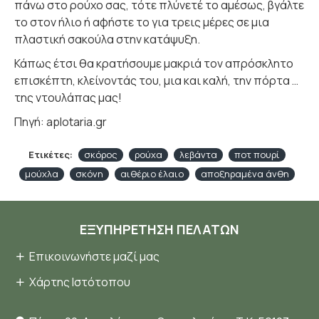
πάνω στο ρούχο σας, τότε πλύνετέ το αμέσως, βγάλτε
το στον ήλιο ή αφήστε το για τρεις μέρες σε μια
πλαστική σακούλα στην κατάψυξη.
Κάπως έτσι θα κρατήσουμε μακριά τον απρόσκλητο
επισκέπτη, κλείνοντάς του, μια και καλή, την πόρτα …
της ντουλάπας μας!
Πηγή: aplotaria.gr
Ετικέτες:
σκόρος
ρούχα
λεβάντα
ποτ πουρί
μούχλα
σκόνη
αιθέριο έλαιο
αποξηραμένα άνθη
ΕΞΥΠΗΡΈΤΗΣΗ ΠΕΛΑΤΏΝ
Επικοινωνήστε μαζί μας
Χάρτης Ιστότοπου