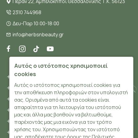
Πέραν 22, Αμπελόκηποι Θεσσαλονίκης Τ.Κ. 56123
2310 744968
Δευ-Παρ 10:00-18:00
info@herbsnbeauty.gr
ΠΛΗΡΟΦΟΡΊΕΣ
Αυτός ο ιστότοπος χρησιμοποιεί
cookies
Όροι και συνθήκες
Αυτός ο ιστότοπος χρησιμοποιεί cookies για
Προσωπικά δεδομένα
την αποθήκευση πληροφοριών στον υπολογιστή
Ασφάλεια
σας. Ορισμένα από αυτά τα cookies είναι
απαραίτητα για τη λειτουργία του ιστότοπού
Τρόποι Πληρωμής
μας και άλλα μας βοηθούν να βελτιωθούμε,
Τρόποι Αποστολής
παρέχοντάς μας μια εικόνα για τον τρόπο
χρήσης του. Χρησιμοποιώντας τον ιστότοπό
Επιστροφές Προϊόντων
μας, αποδέχεστε τους όρους της Πολιτικής