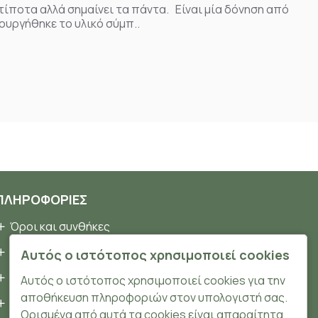
 τίποτα αλλά σημαίνει τα πάντα. Είναι μία δόνηση από
ουργήθηκε το υλικό σύμπ..
ΠΛΗΡΟΦΟΡΊΕΣ
Όροι και συνθήκες
Προσωπικά δεδομένα
Αυτός ο ιστότοπος χρησιμοποιεί cookies
Ασφάλεια
Αυτός ο ιστότοπος χρησιμοποιεί cookies για την
αποθήκευση πληροφοριών στον υπολογιστή σας.
Τρόποι Πληρωμής
Ορισμένα από αυτά τα cookies είναι απαραίτητα