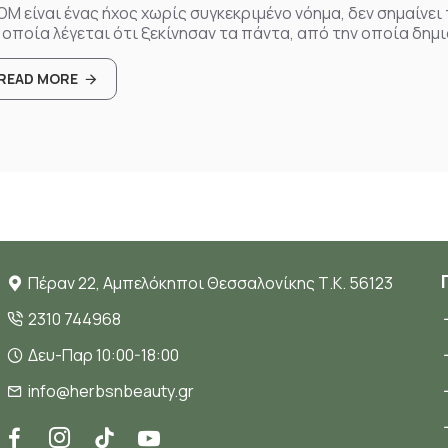
OM είναι ένας ήχος χωρίς συγκεκριμένο νόημα, δεν σημαίνει
 οποία λέγεται ότι ξεκίνησαν τα πάντα, από την οποία δημι
READ MORE
Πέραν 22, Αμπελόκηποι Θεσσαλονίκης Τ.Κ. 56123
2310 744968
Δευ-Παρ 10:00-18:00
info@herbsnbeauty.gr