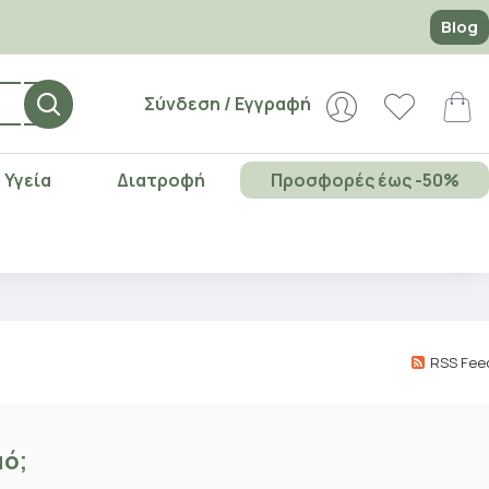
Blog
Σύνδεση / Εγγραφή
Υγεία
Διατροφή
Προσφορές έως -50%
RSS Fee
μό;