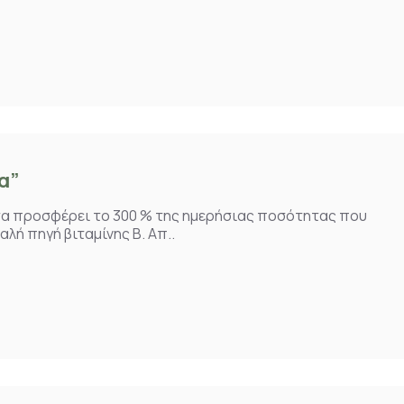
α”
τητα προσφέρει το 300 % της ημερήσιας ποσότητας που
λή πηγή βιταμίνης Β. Απ..