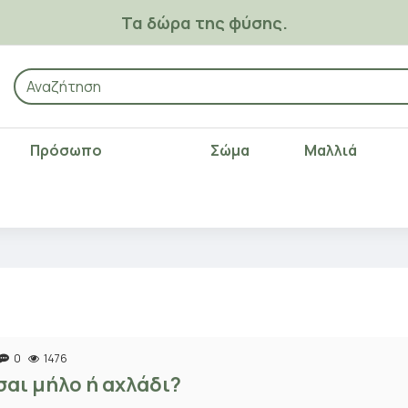
Τα δώρα της φύσης.
Πρόσωπο
Σώμα
Μαλλιά
0
1476
σαι μήλο ή αχλάδι?