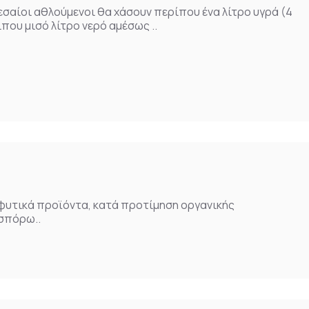
εσαίοι αθλούμενοι θα χάσουν περίπου ένα λίτρο υγρά (4
που μισό λίτρο νερό αμέσως ..
 φυτικά προϊόντα, κατά προτίμηση οργανικής
 σπόρω..