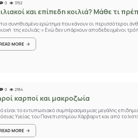
0
3152
ιλιακοί και επίπεδη κοιλιά? Μάθε τι πρέ
πιο συνηθισμένο ερώτημα που κάνουν οι περισσότεροι άν
ιοχή της κοιλιάς:» Ενώ δεν υπάρχουν αποδεδειγμένοι τρόπο
READ MORE
0
2184
ροί καρποί και μακροζωία
ό είναι το εντυπωσιακό συμπέρασμα μιας μεγάλης επιδημιο
όσιας Υγείας του Πανεπιστημίου Χάρβαρντ και από το Ινστι
READ MORE