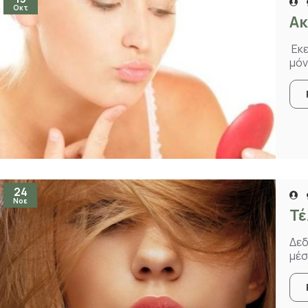
Οκτ
Ακ
Εκε
μόν
24
Νοε
Τέ
Δεδ
μέσ