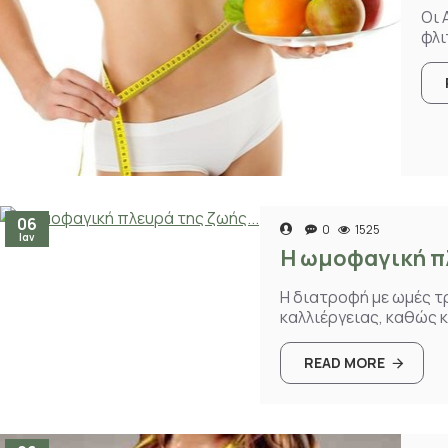
Οι 
φλι
06
0
1525
Ιαν
Η ωμοφαγική πλ
Η διατροφή με ωμές τ
καλλιέργειας, καθώς 
READ MORE