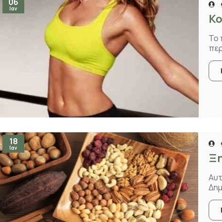
06
Ιαν
Κο
Το 
περ
18
Ιαν
Ξη
Αυτ
Δημ