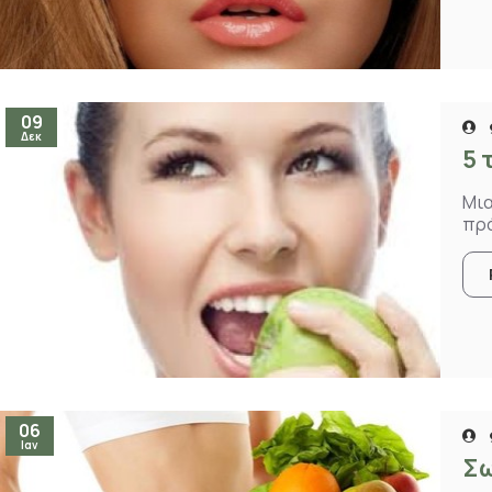
09
Δεκ
5 
Μια
πρά
06
Ιαν
Σω