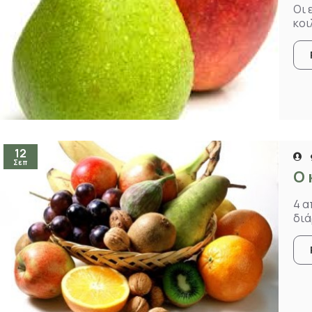
Οι 
κοι
12
Σεπ
Ο 
4 α
διά