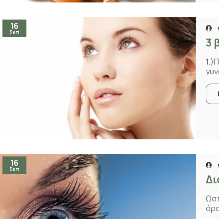
16
Σεπ
3 
1.)
γυν
16
Σεπ
Δι
Ωστ
όρα