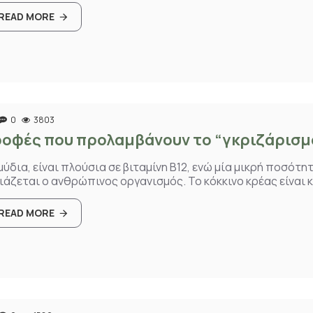
READ MORE
0
3803
οφές που προλαμβάνουν τo “γκριζάρισμ
μύδια, είναι πλούσια σε βιταμίνη Β12, ενώ μία μικρή ποσό
ιάζεται ο ανθρώπινος οργανισμός. Το κόκκινο κρέας είναι κα
READ MORE