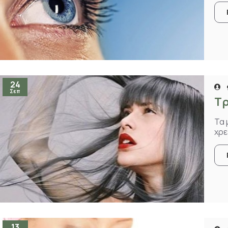
24
Σεπ
Τρ
Τα 
χρε
13