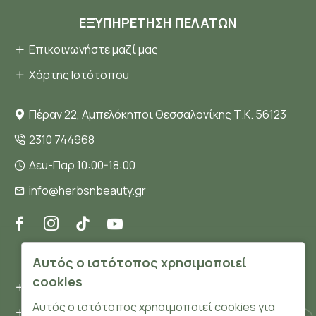
ΕΞΥΠΗΡΈΤΗΣΗ ΠΕΛΑΤΏΝ
Επικοινωνήστε μαζί μας
Χάρτης Ιστότοπου
Πέραν 22, Αμπελόκηποι Θεσσαλονίκης Τ.Κ. 56123
2310 744968
Δευ-Παρ 10:00-18:00
info@herbsnbeauty.gr
ΠΛΗΡΟΦΟΡΊΕΣ
Αυτός ο ιστότοπος χρησιμοποιεί
cookies
Όροι και συνθήκες
Αυτός ο ιστότοπος χρησιμοποιεί cookies για
Προσωπικά δεδομένα