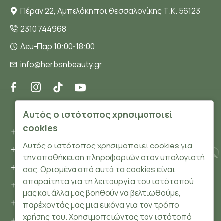
Πέραν 22, Αμπελόκηποι Θεσσαλονίκης Τ.Κ. 56123
2310 744968
Δευ-Παρ 10:00-18:00
info@herbsnbeauty.gr
ΠΛΗΡΟΦΟΡΊΕΣ
Αυτός ο ιστότοπος χρησιμοποιεί
cookies
Όροι και συνθήκες
Αυτός ο ιστότοπος χρησιμοποιεί cookies για
Προσωπικά δεδομένα
την αποθήκευση πληροφοριών στον υπολογιστή
Ασφάλεια
σας. Ορισμένα από αυτά τα cookies είναι
απαραίτητα για τη λειτουργία του ιστότοπού
Τρόποι Πληρωμής
μας και άλλα μας βοηθούν να βελτιωθούμε,
Τρόποι Αποστολής
παρέχοντάς μας μια εικόνα για τον τρόπο
χρήσης του. Χρησιμοποιώντας τον ιστότοπό
Επιστροφές Προϊόντων