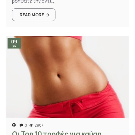
βοηθάτε την αντι..
READ MORE
09
Ιαν
0
2987
Οι Top 10 τροφές για καύση