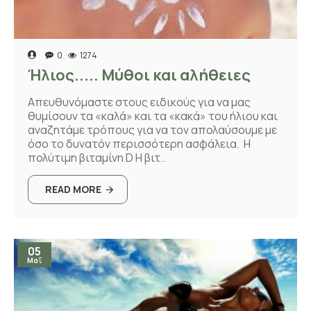
0
1274
Ήλιος..... Μύθοι και αλήθειες
Απευθυνόμαστε στους ειδικούς για να μας
θυμίσουν τα «καλά» και τα «κακά» του ήλιου και
αναζητάμε τρόπους για να τον απολαύσουμε με
όσο το δυνατόν περισσότερη ασφάλεια. Η
πολύτιμη βιταμίνη D Η βιτ..
READ MORE
05
Μαΐ