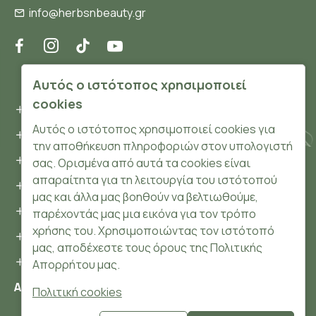
info@herbsnbeauty.gr
ΠΛΗΡΟΦΟΡΊΕΣ
Αυτός ο ιστότοπος χρησιμοποιεί
cookies
Όροι και συνθήκες
Αυτός ο ιστότοπος χρησιμοποιεί cookies για
Προσωπικά δεδομένα
την αποθήκευση πληροφοριών στον υπολογιστή
Ασφάλεια
σας. Ορισμένα από αυτά τα cookies είναι
απαραίτητα για τη λειτουργία του ιστότοπού
Τρόποι Πληρωμής
μας και άλλα μας βοηθούν να βελτιωθούμε,
Τρόποι Αποστολής
παρέχοντάς μας μια εικόνα για τον τρόπο
χρήσης του. Χρησιμοποιώντας τον ιστότοπό
Επιστροφές Προϊόντων
μας, αποδέχεστε τους όρους της Πολιτικής
Cookies
Απορρήτου μας.
Αριθμός ΓΕΜΗ: 148204106000
Πολιτική cookies