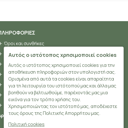
ΠΛΗΡΟΦΟΡΊΕΣ
Όροι και συνθήκες
Προσωπικά δεδομένα
Αυτός ο ιστότοπος χρησιμοποιεί cookies
Ασφάλεια
Αυτός ο ιστότοπος χρησιμοποιεί cookies για την
αποθήκευση πληροφοριών στον υπολογιστή σας.
Τρόποι Πληρωμής
Ορισμένα από αυτά τα cookies είναι απαραίτητα
Τρόποι Αποστολής
για τη λειτουργία του ιστότοπού μας και άλλα μας
βοηθούν να βελτιωθούμε, παρέχοντάς μας μια
Επιστροφές Προϊόντων
εικόνα για τον τρόπο χρήσης του.
Cookies
Χρησιμοποιώντας τον ιστότοπό μας, αποδέχεστε
τους όρους της Πολιτικής Απορρήτου μας.
Αριθμός ΓΕΜΗ: 148204106000
Πολιτική cookies