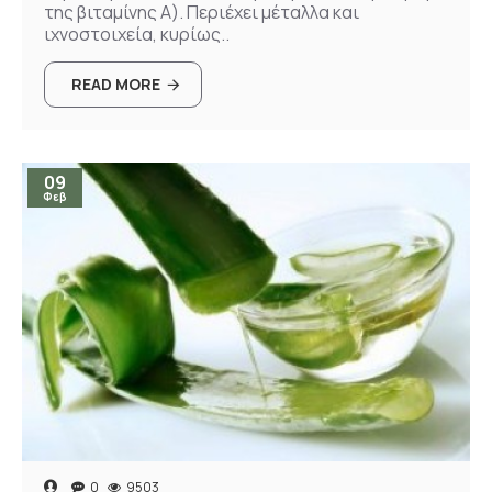
της βιταμίνης Α). Περιέχει μέταλλα και
ιχνοστοιχεία, κυρίως..
READ MORE
09
Φεβ
0
9503