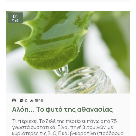
01
Φεβ
0
1596
Αλόη... Το φυτό της αθανασίας
Τι περιέχει Το ζελέ της περιέχει πάνω από 75
γνωστά συστατικά: Είναι πηγή βιταμινών, με
κυριότερες τις Β, C, Ε και β-καροτίνη (πρόδρομο