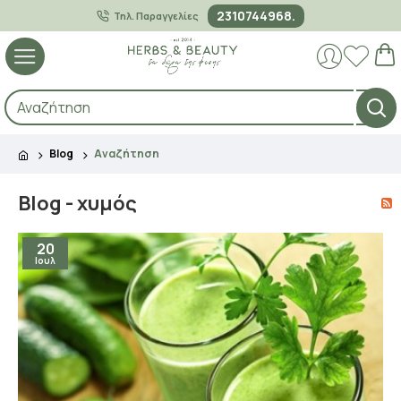
2310744968.
Τηλ. Παραγγελίες
Blog
Αναζήτηση
Blog - χυμός
20
Ιουλ