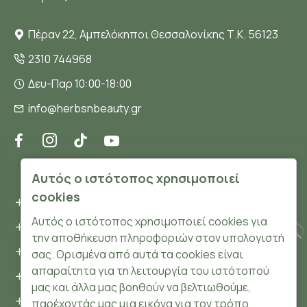
Πέραν 22, Αμπελόκηποι Θεσσαλονίκης Τ.Κ. 56123
2310 744968
Δευ-Παρ 10:00-18:00
info@herbsnbeauty.gr
ΠΛΗΡΟΦΟΡΊΕΣ
Αυτός ο ιστότοπος χρησιμοποιεί
cookies
Όροι και συνθήκες
Αυτός ο ιστότοπος χρησιμοποιεί cookies για
Προσωπικά δεδομένα
την αποθήκευση πληροφοριών στον υπολογιστή
Ασφάλεια
σας. Ορισμένα από αυτά τα cookies είναι
απαραίτητα για τη λειτουργία του ιστότοπού
Τρόποι Πληρωμής
μας και άλλα μας βοηθούν να βελτιωθούμε,
Τρόποι Αποστολής
παρέχοντάς μας μια εικόνα για τον τρόπο