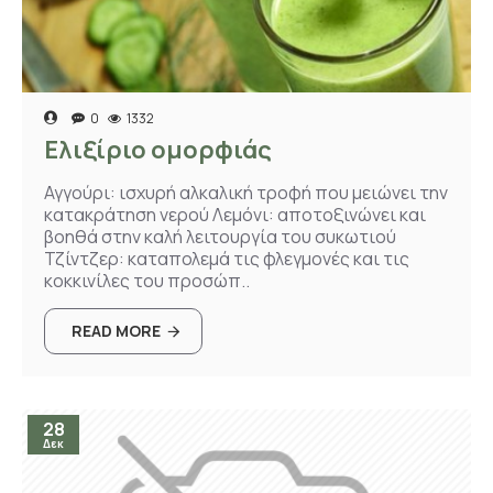
0
1332
Ελιξίριο ομορφιάς
Αγγούρι: ισχυρή αλκαλική τροφή που μειώνει την
κατακράτηση νερού Λεμόνι: αποτοξινώνει και
βοηθά στην καλή λειτουργία του συκωτιού
Τζίντζερ: καταπολεμά τις φλεγμονές και τις
κοκκινίλες του προσώπ..
READ MORE
28
Δεκ