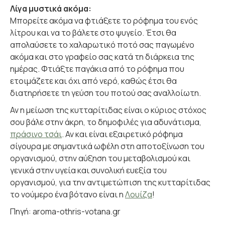
Λίγα μυστικά ακόμα:
Μπορείτε ακόμα να φτιάξετε το ρόφημα του ενός
λίτρου και να το βάλετε στο ψυγείο. Έτσι θα
απολαύσετε το χαλαρωτικό ποτό σας παγωμένο
ακόμα και στο γραφείο σας κατά τη διάρκεια της
ημέρας. Φτιάξτε παγάκια από το ρόφημα που
ετοιμάζετε και όχι από νερό, καθώς έτσι θα
διατηρήσετε τη γεύση του ποτού σας αναλλοίωτη.
Αν η μείωση της κυτταρίτιδας είναι ο κύριος στόχος
σου βάλε στην άκρη, το δημοφιλές για αδυνάτισμα,
πράσινο τσάι
. Αν και είναι εξαιρετικό ρόφημα
σίγουρα με σημαντικά ωφέλη στη αποτοξίνωση του
οργανισμού, στην αύξηση του μεταβολισμού και
γενικά στην υγεία και συνολική ευεξία του
οργανισμού, για την αντιμετώπιση της κυτταρίτιδας
το νούμερο ένα βότανο είναι η
Λουίζα
!
Πηγή: aroma-othris-votana.gr