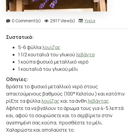
0 Comment(s)
2917 View(s)
Υγεία
Συστατικά:
5-6 φύλλα
λουίζας
1 1/2 κουταλιά του γλυκού
λεβάντα
1 κούπα φυσικό μεταλλικό νερό
1 κουταλιά του γλυκού μέλι
Οδηγίες:
Βράστε το φυσικό μεταλλικό νερό στους
απαιτούμενους βαθμούς (100° Κελσίου ) και κατόπιν
ρίξτε τα φύλλα
λουίζας
και τα άνθη
λεβάντας
.
Αφήστε τα να βγάλουν το άρωμα τους για 4-5 λεπτά
και, αφού το σουρώσετε και το σερβίρετε στην
αγαπημένη σας κούπα, προσθέστε το μέλι.
Χαλαρώστε και απολαύστε το.