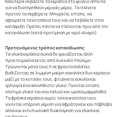
Καλύτερα να βάζετε τα κεράσια στο ψυγείο άπλυτα
για να διατηρηθούν μερικές μέρες. Τα πλένετε
προτού τα σερβίρετε. Μπορείτε, επίσης, να
αφαιρείτε τα κοτσάνια τους και να τα βάλετε στην
κατάψυξη. Πρέπει πάντα να πλένονται πριν από την
κατανάλωση (κατά προτίμηση με νερό χλιαρό).
Προτεινόμενος τρόπος κατανάλωσης
Τα γλυκά κεράσια συχνά δε χρειάζονται άλλη
προετοιμασία εκτός από ένα καλό πλύσιμο.
Τρώγονται μόνα τους ή σε φρουτοσαλάτες.
Βυθίζοντας σε λιωμένη μαύρη σοκολάτα δυο κεράσια
μαζί με το κοτσάνι τους, φτιάχνετε εύκολα και
γρήγορα ένα ασυνήθιστο γλυκό. Γίνονται επίσης
νόστιμο γλυκό του κουταλιού και ωραία μαρμελάδα.
Τα φρέσκα κεράσια χωρίς τα κουκούτσια τους
γίνονται υπέροχη γέμιση για αφράτα κέικ και πάβλοβα
αλλά και εντυπωσιακή διακόσμηση για γλυκά και
επιδόρπια.