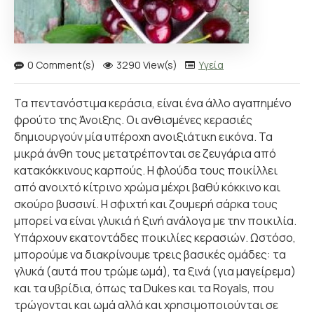
0 Comment(s)
3290 View(s)
Υγεία
Τα πεντανόστιμα κεράσια, είναι ένα άλλο αγαπημένο
φρούτο της Άνοιξης. Οι ανθισμένες κερασιές
δημιουργούν μία υπέροχη ανοιξιάτικη εικόνα. Τα
μικρά άνθη τους μετατρέπονται σε ζευγάρια από
κατακόκκινους καρπούς. Η φλούδα τους ποικίλλει
από ανοιχτό κίτρινο χρώμα μέχρι βαθύ κόκκινο και
σκούρο βυσσινί. Η σφιχτή και ζουμερή σάρκα τους
μπορεί να είναι γλυκιά ή ξινή ανάλογα με την ποικιλία.
Υπάρχουν εκατοντάδες ποικιλίες κερασιών. Ωστόσο,
μπορούμε να διακρίνουμε τρεις βασικές ομάδες: τα
γλυκά (αυτά που τρώμε ωμά), τα ξινά (για μαγείρεμα)
και τα υβρίδια, όπως τα Dukes και τα Royals, που
τρώγονται και ωμά αλλά και χρησιμοποιούνται σε