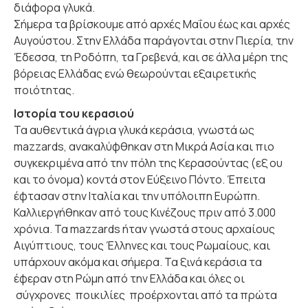
διάφορα γλυκά.
Σήμερα τα βρίσκουμε από αρχές Μαΐου έως και αρχές
Αυγούστου. Στην Ελλάδα παράγονται στην Πιερία, την
Έδεσσα, τη Ροδόπη, τα Γρεβενά, και σε άλλα μέρη της
βόρειας Ελλάδας ενώ θεωρούνται εξαιρετικής
ποιότητας.
Ιστορία του κερασιού
Τα αυθεντικά άγρια γλυκά κεράσια, γνωστά ως
mazzards, ανακαλύφθηκαν στη Μικρά Ασία και πιο
συγκεκριμένα από την πόλη της Κερασούντας (εξ ου
και το όνομα) κοντά στον Εύξεινο Πόντο. Έπειτα
έφτασαν στην Ιταλία και την υπόλοιπη Ευρώπη.
Καλλιεργήθηκαν από τους Κινέζους πριν από 3.000
χρόνια. Τα mazzards ήταν γνωστά στους αρχαίους
Αιγύπτιους, τους Έλληνες και τους Ρωμαίους, και
υπάρχουν ακόμα και σήμερα. Τα ξινά κεράσια τα
έφεραν στη Ρώμη από την Ελλάδα και όλες οι
σύγχρονες ποικιλίες προέρχονται από τα πρώτα