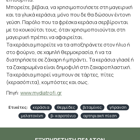
Μπορείτε, βέβαια, να χρησιμοποιήσετε στη μαγειρική
και τα γλυκά κεράσια, μόνο που δε θα δώσουν έντονη
γεύση. Παρόλο που τα φρέσκα κεράσια σερβίρονται
με το κουκούτσι τους, όταν χρησιμοποιούνται στη
μαγειρική πρέπει να αφαιρείται.
Τα κεράσια μπορείτε να τα αποξηράνετε στον ήλιο ή
στο φούρνο, σε χαμηλή θερμοκρασία, ή να τα
διατηρήσετε σε ζάχαρη ή μπράντι. Τα κεράσια γλασέ ή
τα ζαχαρωμένα είναι δημοφιλή στη ζαχαροπλαστική.
Τα κεράσια μπορεί να μπουν σε τάρτες, πίτες
(κερασόπιτα), κομπόστες και σως.
Πηγή:
www.mydiatrofi.gr
Ετικέτες:
κεράσια
θερμίδες
βιταμίνες
γήρανση
μελατονίνη
β- καροτένιο
αρτηριακή πίεση
ΕΞΥΠΗΡΈΤΗΣΗ ΠΕΛΑΤΏΝ