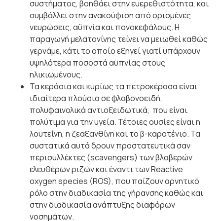
συστήματος, βοηθάει στην ευερεθιστότητα, και
συμβάλλει στην ανακούφιση από ορισμένες
νευρώσεις, αϋπνία και πονοκεφάλους. Η
παραγωγή μελατονίνης τείνει να μειωθεί καθώς
γερνάμε, κάτι το οποίο εξηγεί γιατί υπάρχουν
υψηλότερα ποσοστά αϋπνίας στους
ηλικιωμένους.
Τα κεράσια και κυρίως τα πετροκέρασα είναι
ιδιαίτερα πλούσια σε φλαβονοειδή,
πολυφαινολικά αντιοξειδωτικά, που είναι
πολύτιμα για την υγεία. Τέτοιες ουσίες είναι η
λουτεΐνη, η ζεαξανθίνη και το β-καροτένιο. Τα
συστατικά αυτά δρουν προστατευτικά σαν
περισυλλέκτες (scavengers) των βλαβερών
ελευθέρων ριζών και έναντι των Reactive
oxygen species (ROS), που παίζουν αρνητικό
ρόλο στην διαδικασία της γήρανσης καθώς και
στην διαδικασία ανάπτυξης διαφόρων
νοσημάτων.