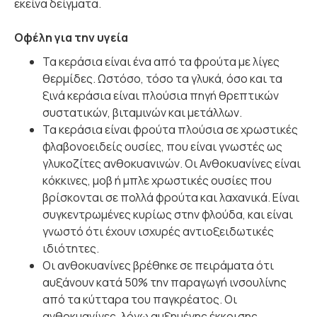
εκείνα δείγματα.
Οφέλη για την υγεία
Τα κεράσια είναι ένα από τα φρούτα με λίγες
θερμίδες. Ωστόσο, τόσο τα γλυκά, όσο και τα
ξινά κεράσια είναι πλούσια πηγή θρεπτικών
συστατικών, βιταμινών και μετάλλων.
Τα κεράσια είναι φρούτα πλούσια σε χρωστικές
φλαβονοειδείς ουσίες, που είναι γνωστές ως
γλυκοζίτες ανθοκυανινών. Οι Ανθοκυανίνες είναι
κόκκινες, μοβ ή μπλε χρωστικές ουσίες που
βρίσκονται σε πολλά φρούτα και λαχανικά. Είναι
συγκεντρωμένες κυρίως στην φλούδα, και είναι
γνωστό ότι έχουν ισχυρές αντιοξειδωτικές
ιδιότητες.
Οι ανθοκυανίνες βρέθηκε σε πειράματα ότι
αυξάνουν κατά 50% την παραγωγή ινσουλίνης
από τα κύτταρα του παγκρέατος. Οι
ανθοκυανίνες, λόγω αυξημένης έκκρισης