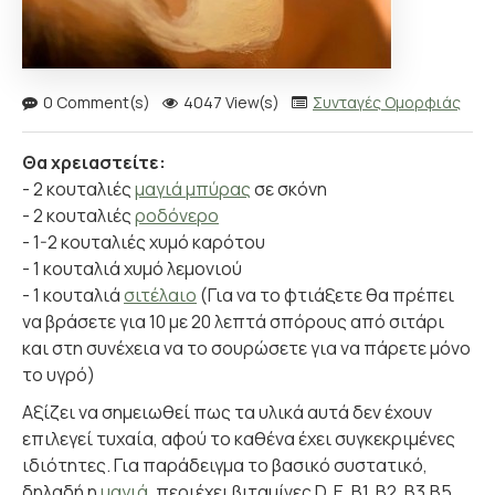
0 Comment(s)
4047 View(s)
Συνταγές Ομορφιάς
Θα χρειαστείτε:
- 2 κουταλιές
μαγιά μπύρας
σε σκόνη
- 2 κουταλιές
ροδόνερο
- 1-2 κουταλιές χυμό καρότου
- 1 κουταλιά χυμό λεμονιού
- 1 κουταλιά
σιτέλαιο
(Για να το φτιάξετε θα πρέπει
να βράσετε για 10 με 20 λεπτά σπόρους από σιτάρι
και στη συνέχεια να το σουρώσετε για να πάρετε μόνο
το υγρό)
Αξίζει να σημειωθεί πως τα υλικά αυτά δεν έχουν
επιλεγεί τυχαία, αφού το καθένα έχει συγκεκριμένες
ιδιότητες. Για παράδειγμα το βασικό συστατικό,
δηλαδή η
μαγιά
, περιέχει βιταμίνες D, Ε, Β1, Β2, Β3,Β5,