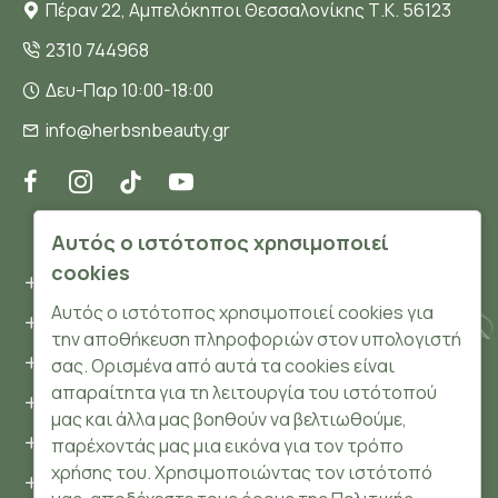
Πέραν 22, Αμπελόκηποι Θεσσαλονίκης Τ.Κ. 56123
2310 744968
Δευ-Παρ 10:00-18:00
info@herbsnbeauty.gr
ΠΛΗΡΟΦΟΡΊΕΣ
Αυτός ο ιστότοπος χρησιμοποιεί
cookies
Όροι και συνθήκες
Αυτός ο ιστότοπος χρησιμοποιεί cookies για
Προσωπικά δεδομένα
την αποθήκευση πληροφοριών στον υπολογιστή
Ασφάλεια
σας. Ορισμένα από αυτά τα cookies είναι
απαραίτητα για τη λειτουργία του ιστότοπού
Τρόποι Πληρωμής
μας και άλλα μας βοηθούν να βελτιωθούμε,
Τρόποι Αποστολής
παρέχοντάς μας μια εικόνα για τον τρόπο
χρήσης του. Χρησιμοποιώντας τον ιστότοπό
Επιστροφές Προϊόντων