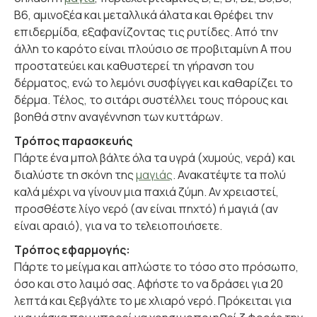
Β6, αμινοξέα και μεταλλικά άλατα και θρέφει την
επιδερμίδα, εξαφανίζοντας τις ρυτίδες. Από την
άλλη το καρότο είναι πλούσιο σε προβιταμίνη Α που
προστατεύει και κα­θυστερεί τη γήρανση του
δέρματος, ενώ το λεμόνι συσφίγγει και κα­θαρίζει το
δέρμα. Τέλος, το σιτάρι συστέλλει τους πόρους και
βοηθά στην αναγέννηση των κυττάρων.
Τρόπος παρασκευής
Πάρτε ένα μπολ βάλτε όλα τα υγρά (χυμούς, νερά) και
διαλύστε τη σκόνη της
μαγιάς
. Ανακατέψτε τα πολύ
καλά μέχρι να γίνουν μια παχιά ζύμη. Αν χρειαστεί,
προσθέστε λίγο νερό (αν είναι πηχτό) ή μαγιά (αν
είναι αραιό), για να το τελειοποιήσετε.
Τρόπος εφαρμογής:
Πάρτε το μείγμα και απλώστε το τόσο στο πρόσωπο,
όσο και στο λαιμό σας. Αφήστε το να δράσει για 20
λεπτά και ξεβγάλτε το με χλιαρό νερό. Πρόκειται για