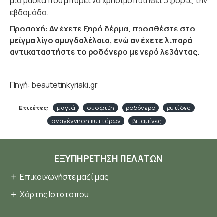
μια μάσκα που μπορεί να χρησιμοποιηθεί 3 φορές την
εβδομάδα.
Προσοχή: Αν έχετε ξηρό δέρμα, προσθέστε στο
μείγμα λίγο αμυγδαλέλαιο, ενώ αν έχετε λιπαρό
αντικαταστήστε το ροδόνερο με νερό λεβάντας.
Πηγή: beautetinkyriaki.gr
Ετικέτες:
μαγιά
σύσφιξη
ροδόνερο
ρυτίδες
αναγέννηση κυττάρων
βιταμίνες
ΕΞΥΠΗΡΈΤΗΣΗ ΠΕΛΑΤΏΝ
Επικοινωνήστε μαζί μας
Χάρτης Ιστότοπου