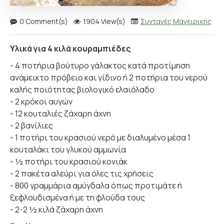
0 Comment(s)
1904 View(s)
Συνταγές Μαγειρικής
Υλικά για 4 κιλά κουραμπιέδες
- 4 ποτήρια βούτυρο γάλακτος κατά προτίμηση
ανάμεικτο πρόβειο και γίδινο ή 2 ποτήρια του νερού
καλής ποιότητας βιολογικό ελαιόλαδο
- 2 κρόκοι αυγών
- 12 κουταλιές ζάχαρη άχνη
- 2 βανίλιες
- 1 ποτήρι του κρασιού νερό με διαλυμένο μέσα 1
κουταλάκι του γλυκού αμμωνία
- ½ ποτήρι του κρασιού κονιάκ
- 2 πακέτα αλεύρι για όλες τις χρήσεις
- 800 γραμμάρια αμύγδαλα όπως προτιμάτε ή
ξεφλουδισμένα ή με τη φλούδα τους
- 2-2 ½ κιλά ζάχαρη άχνη