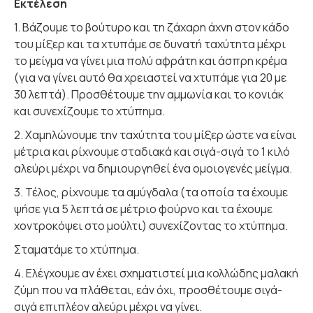
Εκτέλεση
1. Βάζουμε το βούτυρο και τη ζάχαρη άχνη στον κάδο
του μίξερ και τα χτυπάμε σε δυνατή ταχύτητα μέχρι
το μείγμα να γίνει μια πολύ αφράτη και άσπρη κρέμα
(για να γίνει αυτό θα χρειαστεί να χτυπάμε για 20 με
30 λεπτά). Προσθέτουμε την αμμωνία και το κονιάκ
και συνεχίζουμε το χτύπημα.
2. Χαμηλώνουμε την ταχύτητα του μίξερ ώστε να είναι
μέτρια και ρίχνουμε σταδιακά και σιγά-σιγά το 1 κιλό
αλεύρι μέχρι να δημιουργηθεί ένα ομοιογενές μείγμα.
3. Τέλος, ρίχνουμε τα αμύγδαλα (τα οποία τα έχουμε
ψήσε για 5 λεπτά σε μέτριο φούρνο και τα έχουμε
χοντροκόψει στο μούλτι) συνεχίζοντας το χτύπημα.
Σταματάμε το χτύπημα.
4. Ελέγχουμε αν έχει σχηματιστεί μια κολλώδης μαλακή
ζύμη που να πλάθεται, εάν όχι, προσθέτουμε σιγά-
σιγά επιπλέον αλεύρι μέχρι να γίνει.