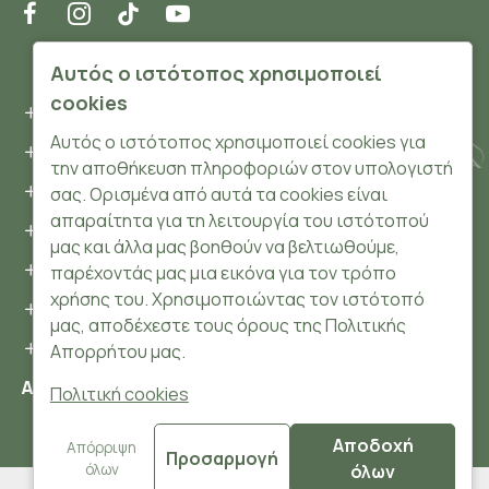
ΠΛΗΡΟΦΟΡΊΕΣ
Αυτός ο ιστότοπος χρησιμοποιεί
cookies
Όροι και συνθήκες
Αυτός ο ιστότοπος χρησιμοποιεί cookies για
Προσωπικά δεδομένα
την αποθήκευση πληροφοριών στον υπολογιστή
Ασφάλεια
σας. Ορισμένα από αυτά τα cookies είναι
απαραίτητα για τη λειτουργία του ιστότοπού
Τρόποι Πληρωμής
μας και άλλα μας βοηθούν να βελτιωθούμε,
Τρόποι Αποστολής
παρέχοντάς μας μια εικόνα για τον τρόπο
χρήσης του. Χρησιμοποιώντας τον ιστότοπό
Επιστροφές Προϊόντων
μας, αποδέχεστε τους όρους της Πολιτικής
Cookies
Απορρήτου μας.
Αριθμός ΓΕΜΗ: 148204106000
Πολιτική cookies
Αποδοχή
© 2024 HerbsnBeauty.gr All Rights Reserved.
Απόρριψη
Προσαρμογή
όλων
όλων