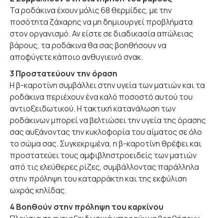
Τα ροδάκινα έχουν μόλις 68 θερμίδες, με την
ποσότητα ζάχαρης να μη δημιουργεί προβλήματα
στον οργανισμό. Αν είστε σε διαδικασία απώλειας
βάρους, τα ροδάκινα θα σας βοηθήσουν να
αποφύγετε κάποιο ανθυγιεινό σνακ.
3 Προστατεύουν την όραση
Η β-καροτίνη συμβάλλει στην υγεία των ματιών και τα
ροδάκινα περιέχουν ένα καλό ποσοστό αυτού του
αντιοξειδωτικού. Η τακτική κατανάλωση των
ροδάκινων μπορεί να βελτιώσει την υγεία της όρασης
σας αυξάνοντας την κυκλοφορία του αίματος σε όλο
το σώμα σας. Συγκεκριμένα, η β-καροτίνη θρέφει και
προστατεύει τους αμφιβληστροειδείς των ματιών
από τις ελεύθερες ρίζες, συμβάλλοντας παράλληλα
στην πρόληψη του καταρράκτη και της εκφύλιση
ωχράς κηλίδας.
4 Βοηθούν στην πρόληψη του καρκίνου