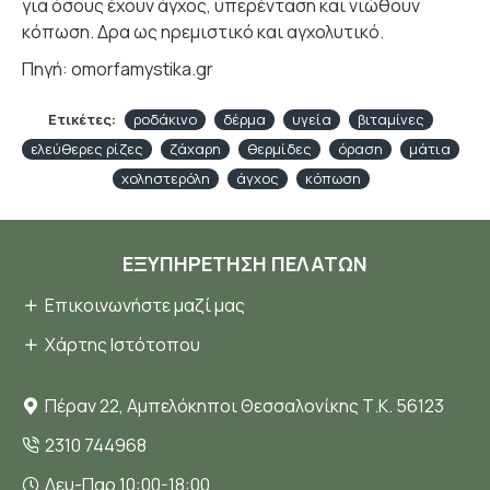
για όσους έχουν άγχος, υπερένταση και νιώθουν
κόπωση. Δρα ως ηρεμιστικό και αγχολυτικό.
Πηγή: omorfamystika.gr
Ετικέτες:
ροδάκινο
δέρμα
υγεία
βιταμίνες
ελεύθερες ρίζες
ζάχαρη
θερμίδες
όραση
μάτια
χοληστερόλη
άγχος
κόπωση
ΕΞΥΠΗΡΈΤΗΣΗ ΠΕΛΑΤΏΝ
Επικοινωνήστε μαζί μας
Χάρτης Ιστότοπου
Πέραν 22, Αμπελόκηποι Θεσσαλονίκης Τ.Κ. 56123
2310 744968
Δευ-Παρ 10:00-18:00