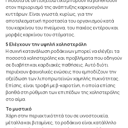
Πλούσια σε αντιοξειδωτικά μπορούν να βοηθήσουν
στον περιορισμό της ανάπτυξης καρκινογόνων
κυττάρων. Είναι γνωστά, κυρίως, για την
αποτελεσματική προστασία του οργανισμού κατά
του καρκίνου του πνεύμονα, του παχέος εντέρου και
μορφές καρκίνου του στόματος.
5 Ελέγχουν την υψηλή χοληστερόλη
Η συχνή κατανάλωση ροδάκινων μπορεί να ελέγξει τα
ποσοστά χοληστερόλης και προβλήματα που οδηγούν
σε διαβήτη και καρδιακές παθήσεις. Αυτό διότι
περιέχουν φαινολικές ενώσεις που εμποδίζουν την
οξείδωση των λιποπρωτεϊνών χαμηλής πυκνότητας.
Επίσης, είναι τροφή με β-καροτίνη, η οποία επίσης
βοηθά στη ρύθμιση των επιπέδων της χοληστερόλης
στο αίμα.
Το μυστικό
Χάρη στην περιεκτικότητά του σε ιχνοστοιχεία,
μέταλλα και βιταμίνες, το ροδάκινο είναι κατάλληλο