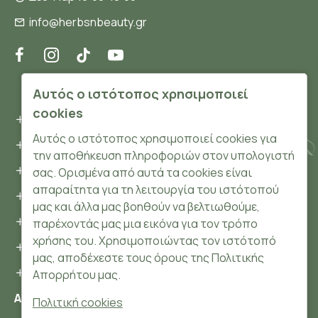
info@herbsnbeauty.gr
ΠΛΗΡΟΦΟΡΊΕΣ
Αυτός ο ιστότοπος χρησιμοποιεί
cookies
Όροι και συνθήκες
Αυτός ο ιστότοπος χρησιμοποιεί cookies για
Προσωπικά δεδομένα
την αποθήκευση πληροφοριών στον υπολογιστή
Ασφάλεια
σας. Ορισμένα από αυτά τα cookies είναι
απαραίτητα για τη λειτουργία του ιστότοπού
Τρόποι Πληρωμής
μας και άλλα μας βοηθούν να βελτιωθούμε,
Τρόποι Αποστολής
παρέχοντάς μας μια εικόνα για τον τρόπο
χρήσης του. Χρησιμοποιώντας τον ιστότοπό
Επιστροφές Προϊόντων
μας, αποδέχεστε τους όρους της Πολιτικής
Cookies
Απορρήτου μας.
Αριθμός ΓΕΜΗ: 148204106000
Πολιτική cookies